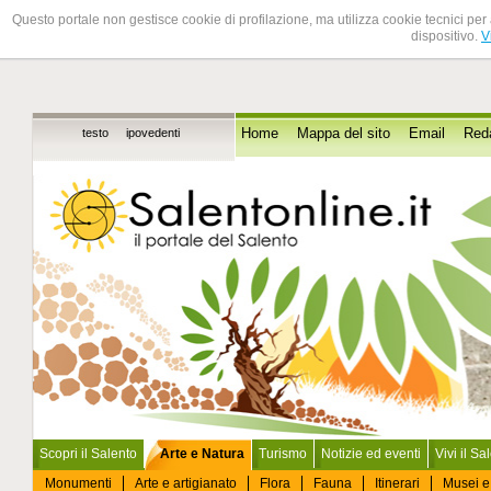
Questo portale non gestisce cookie di profilazione, ma utilizza cookie tecnici per 
dispositivo.
V
testo
ipovedenti
Home
Mappa del sito
Email
Red
Scopri il Salento
Arte e Natura
Turismo
Notizie ed eventi
Vivi il Sa
Monumenti
Arte e artigianato
Flora
Fauna
Itinerari
Musei e