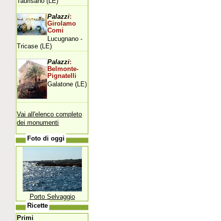
Taurisano (LE)
Palazzi
:
Girolamo
Comi
Lucugnano -
Tricase (LE)
Palazzi
:
Belmonte-
Pignatelli
Galatone (LE)
Vai all'elenco completo
dei monumenti
Foto di oggi
Porto Selvaggio
Ricette
Primi