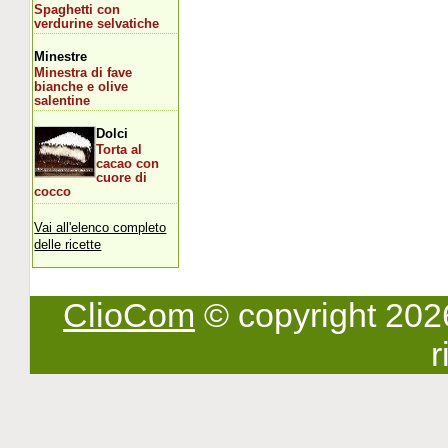
Spaghetti con
verdurine selvatiche
Minestre
Minestra di fave
bianche e olive
salentine
Dolci
Torta al
cacao con
cuore di
cocco
Vai all'elenco completo
delle ricette
ClioCom
© copyright 2026 -
r