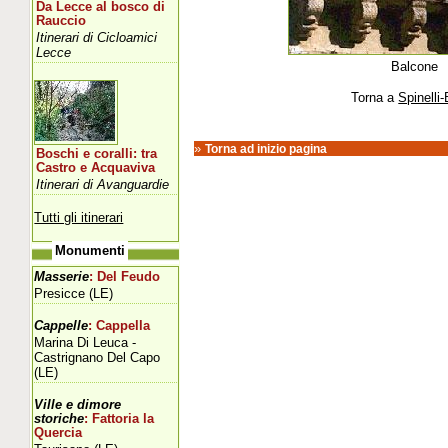
Da Lecce al bosco di
Rauccio
Itinerari di Cicloamici
Lecce
Balcone
Torna a
Spinelli-
»
Torna ad inizio pagina
Boschi e coralli: tra
Castro e Acquaviva
Itinerari di Avanguardie
Tutti gli itinerari
Monumenti
Masserie
: Del Feudo
Presicce (LE)
Cappelle
: Cappella
Marina Di Leuca -
Castrignano Del Capo
(LE)
Ville e dimore
storiche
: Fattoria la
Quercia