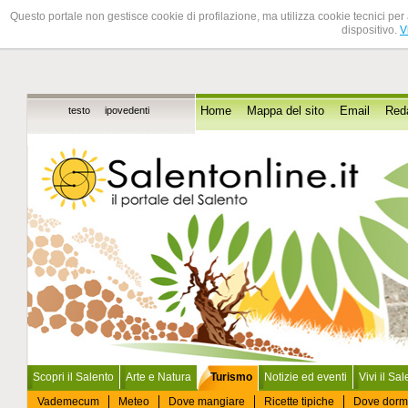
Questo portale non gestisce cookie di profilazione, ma utilizza cookie tecnici per 
dispositivo.
V
testo
ipovedenti
Home
Mappa del sito
Email
Red
Scopri il Salento
Arte e Natura
Turismo
Notizie ed eventi
Vivi il Sa
Vademecum
Meteo
Dove mangiare
Ricette tipiche
Dove dorm