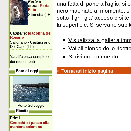
Porte e
una fetta di pane all'aglio, s
mura
: Porta
nero macinato al momento, si 
Filia
Sternatia (LE)
sotto il grill gia' acceso e si 
la superficie. Si servano subit
Cappelle
: Madonna del
Rosario
Visualizza la galleria imm
Salignano - Castrignano
Del Capo (LE)
Vai all'elenco delle ricett
Scrivi un commento
Vai all'elenco completo
dei monumenti
»
Torna ad inizio pagina
Foto di oggi
Porto Selvaggio
Ricette
Primi
Gnocchi di patate alla
maniera salentina