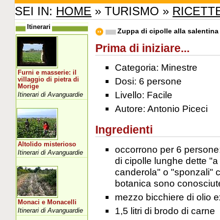
SEI IN:
HOME
» TURISMO »
RICETT
Itinerari
Zuppa di cipolle alla salentina
Prima di iniziare...
Categoria: Minestre
Furni e masserie: il
Dosi: 6 persone
villaggio di pietra di
Morige
Livello: Facile
Itinerari di Avanguardie
Autore: Antonio Piceci
Ingredienti
Altolido misterioso
occorrono per 6 persone:
Itinerari di Avanguardie
di cipolle lunghe dette "a
canderola" o "sponzali" c
botanica sono conosciute
mezzo bicchiere di olio e
Monaci e Monacelli
1,5 litri di brodo di carne
Itinerari di Avanguardie