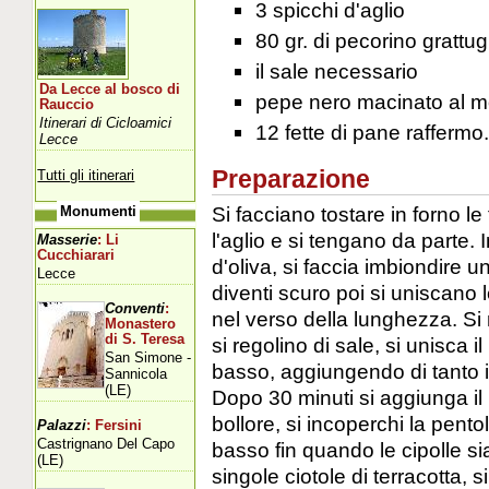
3 spicchi d'aglio
80 gr. di pecorino grattug
il sale necessario
Da Lecce al bosco di
pepe nero macinato al
Rauccio
Itinerari di Cicloamici
12 fette di pane raffermo.
Lecce
Preparazione
Tutti gli itinerari
Si facciano tostare in forno le 
Monumenti
l'aglio e si tengano da parte. I
Masserie
: Li
Cucchiarari
d'oliva, si faccia imbiondire u
Lecce
diventi scuro poi si uniscano l
Conventi
:
nel verso della lunghezza. Si
Monastero
di S. Teresa
si regolino di sale, si unisca 
San Simone -
basso, aggiungendo di tanto i
Sannicola
(LE)
Dopo 30 minuti si aggiunga il b
bollore, si incoperchi la pento
Palazzi
: Fersini
Castrignano Del Capo
basso fin quando le cipolle sia
(LE)
singole ciotole di terracotta, s