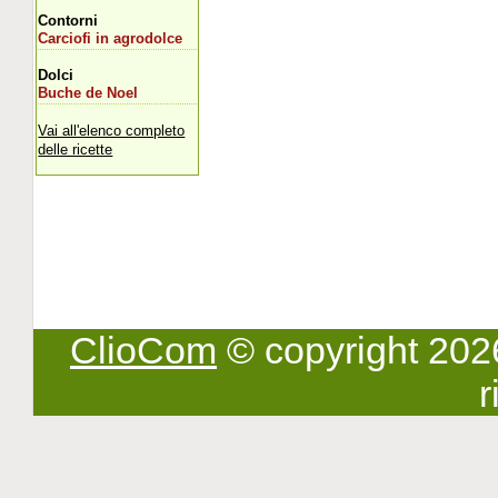
Contorni
Carciofi in agrodolce
Dolci
Buche de Noel
Vai all'elenco completo
delle ricette
ClioCom
© copyright 2026 -
r