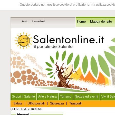
Questo portale non gestisce cookie di profilazione, ma utilizza cookie
testo
ipovedenti
Home
Mappa del sito
Scopri il Salento
Arte e Natura
Turismo
Notizie ed eventi
Vivi il Sa
Salute
Uffici postali
Sicurezza
Trasporti
SEI IN:
HOME
» TURISMO
Itinerari