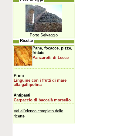
Porto Selvaggio
Ricette
Pane, focacce, pizze,
frittate
Panzarotti di Lecce
Primi
Linguine con i frutti di mare
alla gallipolina
Antipasti
Carpaccio di baccalà morsello
Vai all'elenco completo delle
ricette