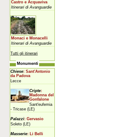
Castro e Acquaviva
Itinerari di Avanguardie
Monaci e Monacelli
Itinerari di Avanguardie
Tutti gli itinerari
Monumenti
Chiese
: Sant'Antonio
da Padova
Lecce
Cripte
:
Madonna del
Gonfalone
Sant'eufemia
- Tricase (LE)
Palazzi
: Gervasio
Soleto (LE)
Masserie
: Li Belli