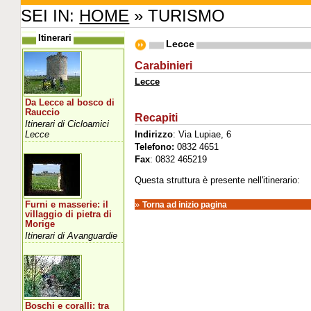
SEI IN:
HOME
» TURISMO
Itinerari
Lecce
Carabinieri
Lecce
Da Lecce al bosco di
Rauccio
Recapiti
Itinerari di Cicloamici
Lecce
Indirizzo
: Via Lupiae, 6
Telefono:
0832 4651
Fax
: 0832 465219
Questa struttura è presente nell'itinerario:
»
Furni e masserie: il
Torna ad inizio pagina
villaggio di pietra di
Morige
Itinerari di Avanguardie
Boschi e coralli: tra