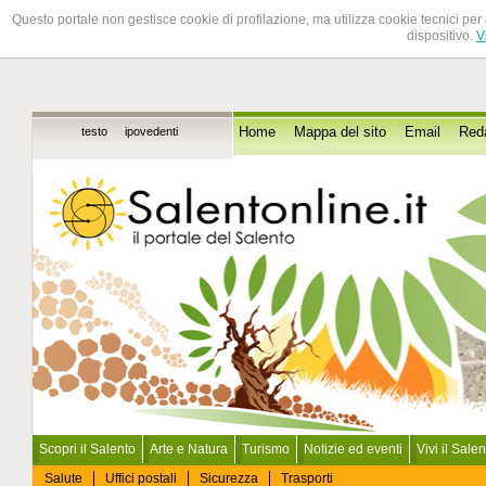
Questo portale non gestisce cookie di profilazione, ma utilizza cookie tecnici per 
dispositivo.
V
testo
ipovedenti
Home
Mappa del sito
Email
Red
Scopri il Salento
Arte e Natura
Turismo
Notizie ed eventi
Vivi il Sale
Salute
Uffici postali
Sicurezza
Trasporti