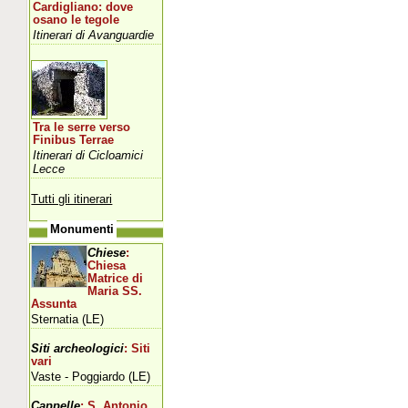
Cardigliano: dove
osano le tegole
Itinerari di Avanguardie
Tra le serre verso
Finibus Terrae
Itinerari di Cicloamici
Lecce
Tutti gli itinerari
Monumenti
Chiese
:
Chiesa
Matrice di
Maria SS.
Assunta
Sternatia (LE)
Siti archeologici
: Siti
vari
Vaste - Poggiardo (LE)
Cappelle
: S. Antonio