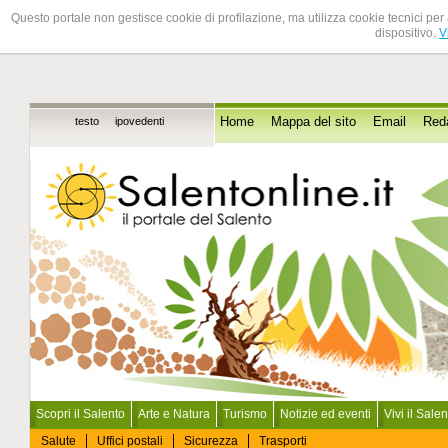
Questo portale non gestisce cookie di profilazione, ma utilizza cookie tecnici per 
dispositivo.
V
testo
ipovedenti
Home
Mappa del sito
Email
Red
Scopri il Salento
Arte e Natura
Turismo
Notizie ed eventi
Vivi il Sale
Salute
Uffici postali
Sicurezza
Trasporti