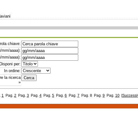
Taviani
rola chiave:
g/mm/aaaa):
g/mm/aaaa):
Disponi per:
In ordine:
re la ricerca
»
.
1
Pag.
2
Pag.
3
Pag.
4
Pag.
5
Pag.
6
Pag.
7
Pag. 8
Pag.
9
Pag.
10
[
Successi