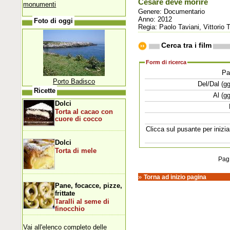
Cesare deve morire
monumenti
Genere: Documentario
Anno: 2012
Foto di oggi
Regia: Paolo Taviani, Vittorio 
Cerca tra i film
Form di ricerca
Pa
Porto Badisco
Del/Dal (g
Ricette
Al (g
Dolci
Torta al cacao con
cuore di cocco
Clicca sul pusante per inizia
Dolci
Torta di mele
Pag
»
Torna ad inizio pagina
Pane, focacce, pizze,
frittate
Taralli al seme di
finocchio
Vai all'elenco completo delle