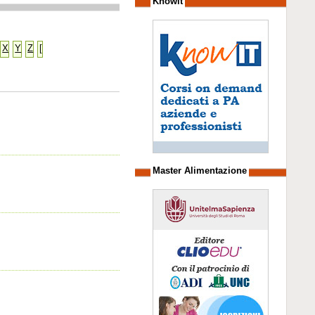
Knowit
X
Y
Z
[
Master Alimentazione