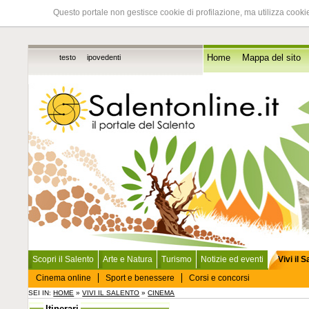
Questo portale non gestisce cookie di profilazione, ma utilizza cookie
testo
ipovedenti
Home
Mappa del sito
Scopri il Salento
Arte e Natura
Turismo
Notizie ed eventi
Vivi il 
Cinema online
Sport e benessere
Corsi e concorsi
SEI IN:
HOME
»
VIVI IL SALENTO
»
CINEMA
Itinerari