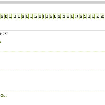
A
B
C
D
E
&
E
F
G
H
I
J
K
L
M
N
O
P
Q
R
S
T
U
V
W
i: 277
s
 Out