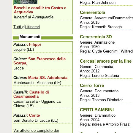
Regia: Rian Johnson
Boschi e coralli: tra Castro e
Acquaviva
Cenerentola
Itinerari di Avanguardie
Genere: Avventura/Drammatico
Anno: 2015
Tutti gli itinerari
Regia: Kenneth Branagh
Cenerentola 3D
Monumenti
Genere: Animazione
Palazzi
: Filippi
Anno: 1950
Lequile (LE)
Regia: Clyde Geronimi, Wilfre
Chiese
: San Francesco della
Cercasi amore per la fin
Scarpa,
Genere: Commedia
Lecce
Anno: 2012
Regia: Lorene Scafaria
Chiese
: Maria SS. Addolorata
Montesardo - Alessano (LE)
Cerro Torre
Genere: Documentario
Castelli
: Castello di
Anno: 2013
Casamassella
Regia: Thomas Dirnhofer
Casamassella - Uggiano La
Chiesa (LE)
CERTI BAMBINI
Genere: Drammatico
Palazzi
: Conte
Anno: 2004
San Donato Di Lecce (LE)
Regia: ndrea e Antonio Frazzi
Vai all'elenco completo dei