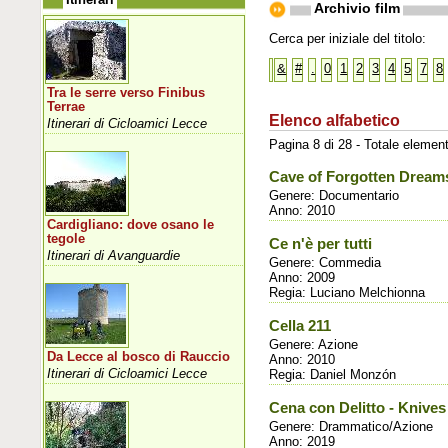
Archivio film
Cerca per iniziale del titolo:
&
#
.
0
1
2
3
4
5
7
8
Tra le serre verso Finibus
Terrae
Elenco alfabetico
Itinerari di Cicloamici Lecce
Pagina 8 di 28 - Totale element
Cave of Forgotten Dream
Genere: Documentario
Anno: 2010
Cardigliano: dove osano le
tegole
Ce n'è per tutti
Itinerari di Avanguardie
Genere: Commedia
Anno: 2009
Regia: Luciano Melchionna
Cella 211
Genere: Azione
Da Lecce al bosco di Rauccio
Anno: 2010
Itinerari di Cicloamici Lecce
Regia: Daniel Monzón
Cena con Delitto - Knives
Genere: Drammatico/Azione
Anno: 2019