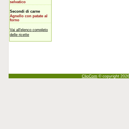
selvatico
Secondi di carne
Agnello con patate al
forno
Vai all'elenco completo
delle ricette
ClioCom
© copyright 2026 - 