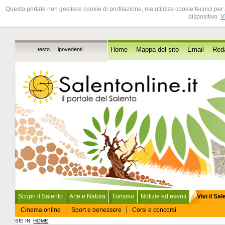
Questo portale non gestisce cookie di profilazione, ma utilizza cookie tecnici per 
dispositivo.
V
testo
ipovedenti
Home
Mappa del sito
Email
Red
Scopri il Salento
Arte e Natura
Turismo
Notizie ed eventi
Vivi il Sa
Cinema online
Sport e benessere
Corsi e concorsi
SEI IN:
HOME