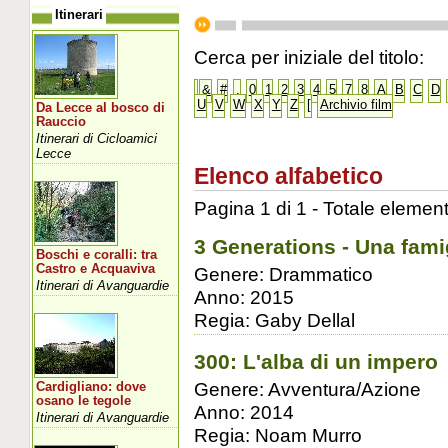
Itinerari
Cerca per iniziale del titolo:
&
#
.
0
1
2
3
4
5
7
8
A
B
C
D
U
V
W
X
Y
Z
[
Archivio film
Da Lecce al bosco di
Rauccio
Itinerari di Cicloamici
Lecce
Elenco alfabetico
Pagina 1 di 1 - Totale element
3 Generations - Una famig
Boschi e coralli: tra
Castro e Acquaviva
Genere: Drammatico
Itinerari di Avanguardie
Anno: 2015
Regia: Gaby Dellal
300: L'alba di un impero
Genere: Avventura/Azione
Cardigliano: dove
osano le tegole
Anno: 2014
Itinerari di Avanguardie
Regia: Noam Murro