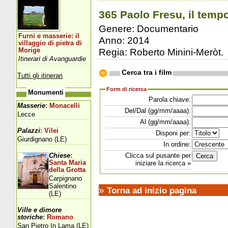
365 Paolo Fresu, il tempo
Genere: Documentario
Furni e masserie: il
Anno: 2014
villaggio di pietra di
Regia: Roberto Minini-Meròt.
Morige
Itinerari di Avanguardie
Cerca tra i film
Tutti gli itinerari
Form di ricerca
Monumenti
Parola chiave:
Masserie
: Monacelli
Del/Dal (gg/mm/aaaa):
Lecce
Al (gg/mm/aaaa):
Palazzi
: Vilei
Disponi per:
Giurdignano (LE)
In ordine:
Clicca sul pusante per
Chiese
:
Santa Maria
iniziare la ricerca »
della Grotta
Carpignano
Salentino
»
Torna ad inizio pagina
(LE)
Ville e dimore
storiche
: Romano
San Pietro In Lama (LE)