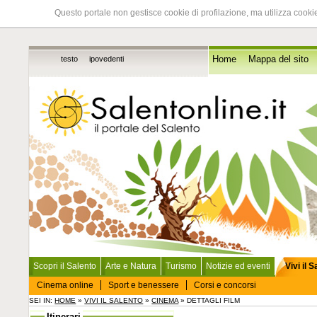
Questo portale non gestisce cookie di profilazione, ma utilizza cookie
testo
ipovedenti
Home
Mappa del sito
Scopri il Salento
Arte e Natura
Turismo
Notizie ed eventi
Vivi il 
Cinema online
Sport e benessere
Corsi e concorsi
SEI IN:
HOME
»
VIVI IL SALENTO
»
CINEMA
» DETTAGLI FILM
Itinerari