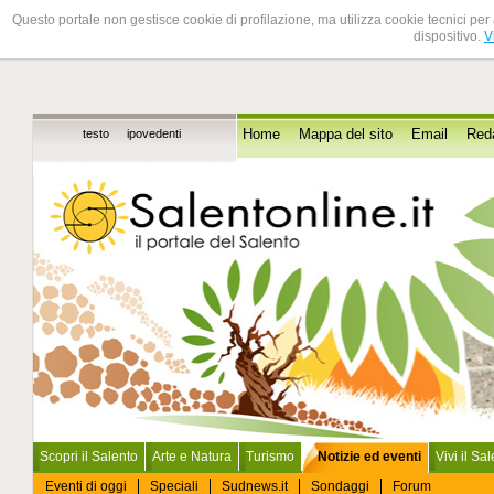
Questo portale non gestisce cookie di profilazione, ma utilizza cookie tecnici per 
dispositivo.
V
testo
ipovedenti
Home
Mappa del sito
Email
Red
Scopri il Salento
Arte e Natura
Turismo
Notizie ed eventi
Vivi il Sa
Eventi di oggi
Speciali
Sudnews.it
Sondaggi
Forum