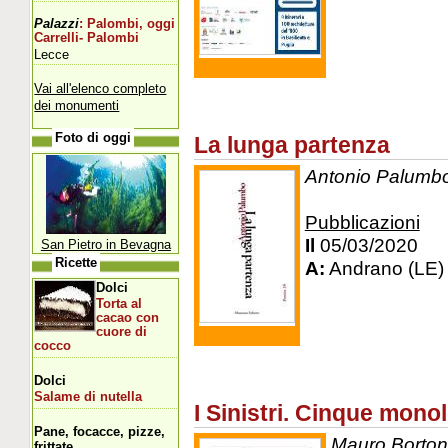
Palazzi
: Palombi, oggi
Carrelli- Palombi
Lecce
Vai all'elenco completo
dei monumenti
Foto di oggi
La lunga partenza
Antonio Palumbo 
Pubblicazioni
Il
05/03/2020
San Pietro in Bevagna
Ricette
A:
Andrano (LE)
Dolci
Torta al
cacao con
cuore di
cocco
Dolci
Salame di nutella
I Sinistri. Cinque mono
Pane, focacce, pizze,
Mauro Bortone
frittate