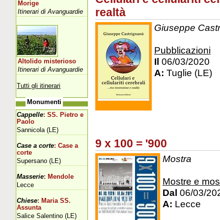
Morige
realtà
Itinerari di Avanguardie
Giuseppe Castri
Pubblicazioni
Il
06/03/2020
Altolido misterioso
Itinerari di Avanguardie
A:
Tuglie (LE)
Tutti gli itinerari
Monumenti
Cappelle
: SS. Pietro e
Paolo
Sannicola (LE)
9 x 100 = '900
Case a corte
: Case a
corte
Mostra
Supersano (LE)
Masserie
: Mendole
Mostre e mos
Lecce
Dal
06/03/20
Chiese
: Maria SS.
A:
Lecce
Assunta
Salice Salentino (LE)