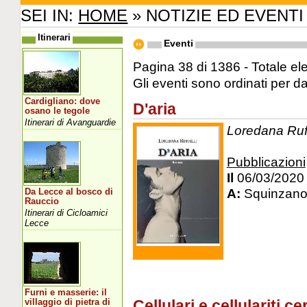
SEI IN:
HOME
» NOTIZIE ED EVENTI
Itinerari
Eventi
Pagina 38 di 1386 - Totale el
Gli eventi sono ordinati per d
Cardigliano: dove
D'aria
osano le tegole
Itinerari di Avanguardie
Loredana Ruffi
Pubblicazioni
Il
06/03/2020
A:
Squinzano
Da Lecce al bosco di
Rauccio
Itinerari di Cicloamici
Lecce
Furni e masserie: il
Cellulari e cellulariti ce
villaggio di pietra di