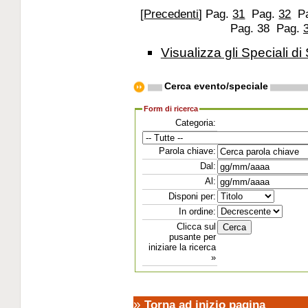
[
Precedenti
]
Pag.
31
Pag.
32
P
Pag. 38
Pag.
Visualizza gli Speciali di 
Cerca evento/speciale
Form di ricerca
Categoria:
Parola chiave:
Dal:
Al:
Disponi per:
In ordine:
Clicca sul
pusante per
iniziare la ricerca
»
»
Torna ad inizio pagina