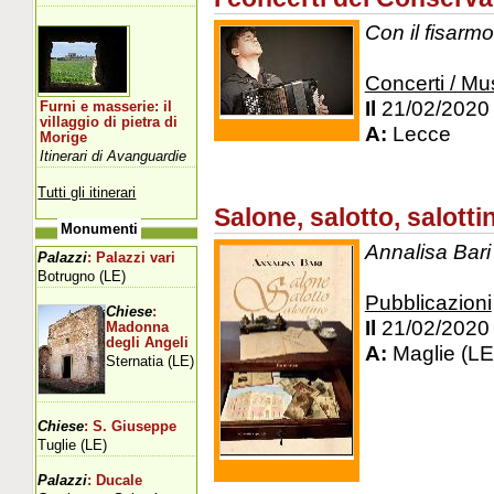
Con il fisarmo
Concerti / Mu
Il
21/02/2020
Furni e masserie: il
villaggio di pietra di
A:
Lecce
Morige
Itinerari di Avanguardie
Tutti gli itinerari
Salone, salotto, salotti
Monumenti
Annalisa Bari 
Palazzi
: Palazzi vari
Botrugno (LE)
Pubblicazioni
Chiese
:
Il
21/02/2020
Madonna
degli Angeli
A:
Maglie (LE
Sternatia (LE)
Chiese
: S. Giuseppe
Tuglie (LE)
Palazzi
: Ducale