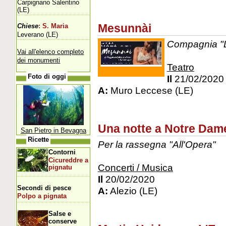
Carpignano Salentino
(LE)
Mesunnài
Chiese
: S. Maria
Leverano (LE)
Compagnia "L
Vai all'elenco completo
dei monumenti
Teatro
Foto di oggi
Il
21/02/2020
A:
Muro Leccese (LE)
Una notte a Notre Dam
San Pietro in Bevagna
Ricette
Per la rassegna "All'Opera"
Contorni
Cicureddre a
Concerti / Musica
pignatu
Il
20/02/2020
Secondi di pesce
A:
Alezio (LE)
Polpo a pignata
Salse e
conserve