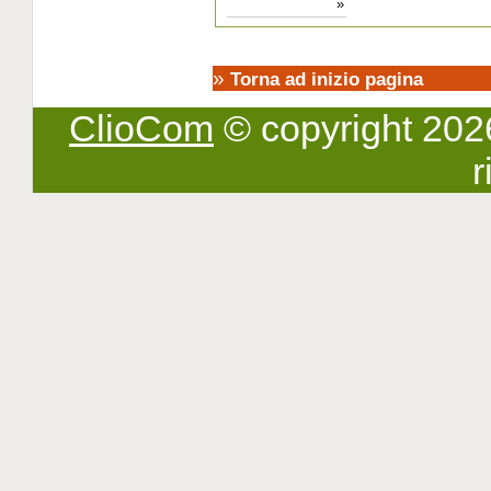
»
»
Torna ad inizio pagina
ClioCom
© copyright 2026 -
r