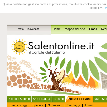
Questo portale non gestisce cookie di profilazione, ma utilizza cookie tecnici per 
dispositivo.
V
testo
ipovedenti
Home
Mappa del sito
Email
Red
Scopri il Salento
Arte e Natura
Turismo
Notizie ed eventi
Vivi il Sa
Eventi di oggi
Speciali
Sudnews.it
Sondaggi
Forum