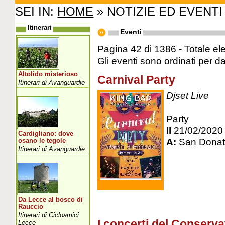
SEI IN:
HOME
» NOTIZIE ED EVENTI
Itinerari
Eventi
Pagina 42 di 1386 - Totale el
Gli eventi sono ordinati per d
Altolido misterioso
Carnival Party
Itinerari di Avanguardie
Djset Live
Party
Il
21/02/2020
Cardigliano: dove
A:
San Donato
osano le tegole
Itinerari di Avanguardie
Da Lecce al bosco di
Rauccio
Itinerari di Cicloamici
I concerti del Conserva
Lecce