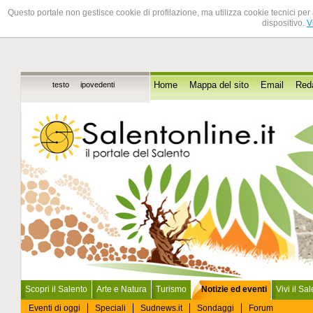
Questo portale non gestisce cookie di profilazione, ma utilizza cookie tecnici per 
dispositivo.
V
testo
ipovedenti
Home
Mappa del sito
Email
Red
Scopri il Salento
Arte e Natura
Turismo
Notizie ed eventi
Vivi il Sa
Eventi di oggi
Speciali
Sudnews.it
Sondaggi
Forum