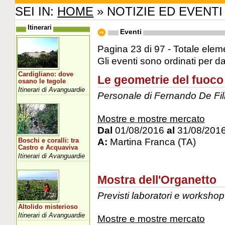
SEI IN:
HOME
» NOTIZIE ED EVENTI
Itinerari
Eventi
Pagina 23 di 97 - Totale eleme
Gli eventi sono ordinati per d
Cardigliano: dove
Le geometrie del fuoco
osano le tegole
Itinerari di Avanguardie
Personale di Fernando De Fil
Mostre e mostre mercato
Dal
01/08/2016
al
31/08/201
A:
Martina Franca (TA)
Boschi e coralli: tra
Castro e Acquaviva
Itinerari di Avanguardie
Mostra dell'Organetto
Previsti laboratori e workshop
Altolido misterioso
Itinerari di Avanguardie
Mostre e mostre mercato