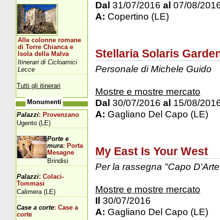
Dal
31/07/2016
al
07/08/201
A:
Copertino (LE)
Alle colonne romane
di Torre Chianca e
Stellaria Solaris Garde
Isola della Malva
Itinerari di Cicloamici
Personale di Michele Guido
Lecce
Tutti gli itinerari
Mostre e mostre mercato
Dal
30/07/2016
al
15/08/201
Monumenti
A:
Gagliano Del Capo (LE)
Palazzi
: Provenzano
Ugento (LE)
Porte e
mura
: Porta
My East Is Your West
Mesagne
Brindisi
Per la rassegna "Capo D'Arte
Palazzi
: Colaci-
Tommasi
Mostre e mostre mercato
Calimera (LE)
Il
30/07/2016
Case a corte
: Case a
A:
Gagliano Del Capo (LE)
corte