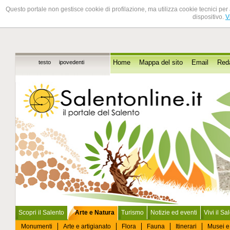
Questo portale non gestisce cookie di profilazione, ma utilizza cookie tecnici per 
dispositivo.
V
testo
ipovedenti
Home
Mappa del sito
Email
Red
Scopri il Salento
Arte e Natura
Turismo
Notizie ed eventi
Vivi il Sa
Monumenti
Arte e artigianato
Flora
Fauna
Itinerari
Musei e