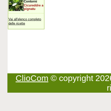
Contorni
Cicureddre a
pignatu
Vai all'elenco completo
delle ricette
ClioCom
© copyright 2026 -
r