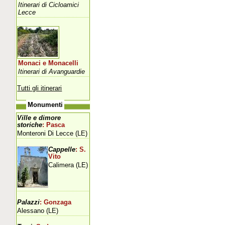
Itinerari di Cicloamici
Lecce
Monaci e Monacelli
Itinerari di Avanguardie
Tutti gli itinerari
Monumenti
Ville e dimore
storiche
: Pasca
Monteroni Di Lecce (LE)
Cappelle
: S.
Vito
Calimera (LE)
Palazzi
: Gonzaga
Alessano (LE)