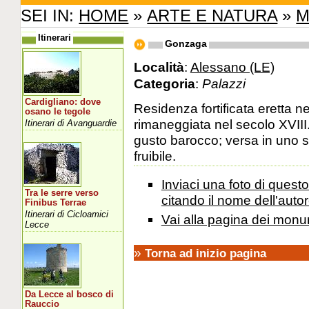
SEI IN:
HOME
»
ARTE E NATURA
»
M
Itinerari
Gonzaga
Località
:
Alessano (LE)
Categoria
:
Palazzi
Cardigliano: dove
Residenza fortificata eretta nei
osano le tegole
rimaneggiata nel secolo XVIII
Itinerari di Avanguardie
gusto barocco; versa in uno s
fruibile.
Inviaci una foto di ques
Tra le serre verso
citando il nome dell'autor
Finibus Terrae
Itinerari di Cicloamici
Vai alla pagina dei monu
Lecce
»
Torna ad inizio pagina
Da Lecce al bosco di
Rauccio