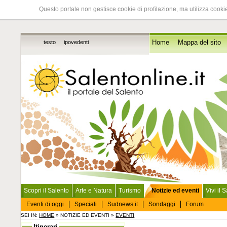
Questo portale non gestisce cookie di profilazione, ma utilizza cookie
testo
ipovedenti
Home
Mappa del sito
Scopri il Salento
Arte e Natura
Turismo
Notizie ed eventi
Vivi il 
Eventi di oggi
Speciali
Sudnews.it
Sondaggi
Forum
SEI IN:
HOME
» NOTIZIE ED EVENTI »
EVENTI
Itinerari