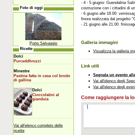
- 4 - 5 giugno: Guendalina Sali
costruzione con i cittadini di u
Foto di oggi
- 6 giugno alle 18.00: vernissa
finora realizzata dal progetto 
- 21 giugno alle 21.00: finissa
Galleria immagini
Porto Selvaggio
Ricette
Visualizza la galleria i
Dolci
Purceddhruzzi
Link utili
Minestre
Segnala un evento all
Pastina fatta in casa col brodo
di gallina
Vai all'elenco degli Spec
Vai all'elenco degli even
Dolci
Cioccolatini al
Come raggiungere la loca
gianduia
Vai all'elenco completo delle
ricette