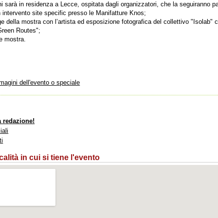
ni sarà in residenza a Lecce, ospitata dagli organizzatori, che la seguiranno 
n intervento site specific presso le Manifatture Knos;
ge della mostra con l’artista ed esposizione fotografica del collettivo "Isolab
"Green Routes";
ge mostra.
mmagini dell'evento o speciale
a redazione!
iali
ti
lità in cui si tiene l'evento