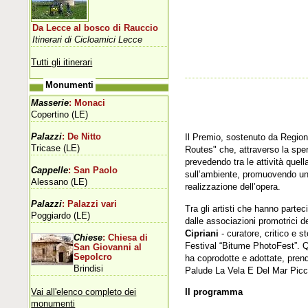
Da Lecce al bosco di Rauccio
Itinerari di Cicloamici Lecce
Tutti gli itinerari
Monumenti
Masserie
: Monaci
Copertino (LE)
Palazzi
: De Nitto
Il Premio, sostenuto da Regione
Tricase (LE)
Routes" che, attraverso la sper
prevedendo tra le attività quel
Cappelle
: San Paolo
sull’ambiente, promuovendo uno 
Alessano (LE)
realizzazione dell’opera.
Palazzi
: Palazzi vari
Tra gli artisti che hanno partec
Poggiardo (LE)
dalle associazioni promotrici d
Cipriani
- curatore, critico e st
Chiese
: Chiesa di
Festival “Bitume PhotoFest”. Qu
San Giovanni al
Sepolcro
ha coprodotte e adottate, pren
Brindisi
Palude La Vela E Del Mar Picc
Vai all'elenco completo dei
Il programma
monumenti