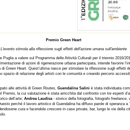
Premio Green Heart
L'evento stimola alla riflessione sugli effetti dell'azione umana sull'ambiente
 Puglia a valere sul Programma delle Attività Culturali per il triennio 2016/201
imentazione di azioni di rigenerazione urbana partecipata, intende favorire l’in
la di Green Heart. Quest’ultima nasce per stimolare la riflessione sugli effetti
spazio di relazione degli artisti con le comunità e creando percorsi accessibil
ipato alle attività di Green Routes,
Guendalina Salini
è stata individuata com
el Premio, la cui valutazione è stata arricchita dal confronto con tre esperti 
orico dell’arte;
Andrea Laudisa
- storico della fotografia, fotografo freelance,
esto perché il lavoro artistico di Guendalina ha diffuso parole di speranza a 
dendosene cura e facendole crescere in case private, bar, lungo le vie della c
olo.