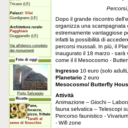
Tricase (LE)
Percorsi,
Palazzi
: Vilei
Giurdignano (LE)
Dopo il grande riscontro dell’
organizza una scampagnata c
Architettura rurale
:
Pagghiare
estremamente vantaggiose per i 
Giuggianello (LE)
infatti la possibilità di acceder
percorsi mussali. In più, il Pl
Vai all'elenco completo
dei monumenti
inaugurato il 18 marzo - sarà 
come il il Mesocosmo - Butterf
Foto di oggi
Ingresso
10 euro (solo adulti
Planetario
2 euro
Mesocosmo/ Butterfly Hou
Porto Selvaggio
Attività
Ricette
Animazione – Giochi – Laborat
Pane,
fauna selvatica – Telescopi su
focacce,
pizze, frittate
Percorso faunistico - Vivarium
Taralli al
- Wifi zone
seme di finocchio