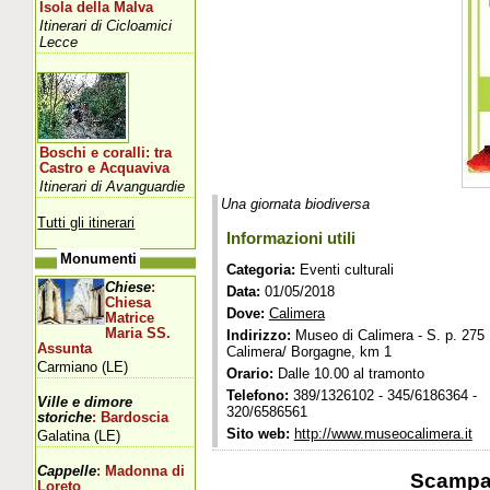
Isola della Malva
Itinerari di Cicloamici
Lecce
Boschi e coralli: tra
Castro e Acquaviva
Itinerari di Avanguardie
Una giornata biodiversa
Tutti gli itinerari
Informazioni utili
Monumenti
Categoria:
Eventi culturali
Chiese
:
Data:
01/05/2018
Chiesa
Dove:
Calimera
Matrice
Maria SS.
Indirizzo:
Museo di Calimera - S. p. 275
Assunta
Calimera/ Borgagne, km 1
Carmiano (LE)
Orario:
Dalle 10.00 al tramonto
Telefono:
389/1326102 - 345/6186364 -
Ville e dimore
320/6586561
storiche
: Bardoscia
Sito web:
http://www.museocalimera.it
Galatina (LE)
Cappelle
: Madonna di
Scampa
Loreto