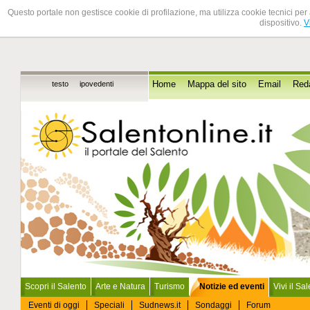
Questo portale non gestisce cookie di profilazione, ma utilizza cookie tecnici per 
dispositivo.
V
testo
ipovedenti
Home
Mappa del sito
Email
Red
Scopri il Salento
Arte e Natura
Turismo
Notizie ed eventi
Vivi il Sa
Eventi di oggi
Speciali
Sudnews.it
Sondaggi
Forum