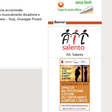
 sua eccezionale
era musicalmente disadorna e
tiere – fisa), Giuseppe Pisanò
Banner
AIL Salento