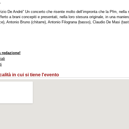
a
rizio De André” Un concerto che risente molto dell’impronta che la Pfm, nella
ferto a brani concepiti e presentati, nella loro stesura originale, in una mani
e), Antonio Bruno (chitarre), Antonio Filograna (basso), Claudio De Masi (tas
a redazione!
iali
ti
lità in cui si tiene l'evento