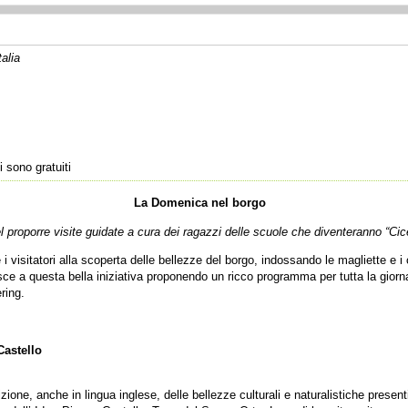
talia
 sono gratuiti
La Domenica nel borgo
el proporre visite guidate a cura dei ragazzi delle scuole che diventeranno “Cic
visitatori alla scoperta delle bellezze del borgo, indossando le magliette e i c
sce a questa bella iniziativa proponendo un ricco programma per tutta la giornat
ring.
Castello
zione, anche in lingua inglese, delle bellezze culturali e naturalistiche presen