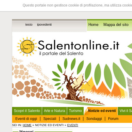
Questo portale non gestisce cookie di profilazione, ma utilizza cookie
testo
ipovedenti
Home
Mappa del sito
Scopri il Salento
Arte e Natura
Turismo
Notizie ed eventi
Vivi il 
Eventi di oggi
Speciali
Sudnews.it
Sondaggi
Forum
SEI IN:
HOME
» NOTIZIE ED EVENTI »
EVENTI
Itinerari