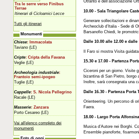
Otranto e dell’associazione Orto
Tra le serre verso Finibus
Terrae
10.00 - Sala Triangolare Cas
Itinerari di Cicloamici Lecce
Generare sollecitazioni e dina
Tutti gli itinerari
Archeoclub d’Italia - Sede di O
Barsanofio Chiedi, le promotric
Monumenti
Dalle 10.00 alle 12.00 e dalle
Chiese
: Immacolata
Taviano (LE)
Il Faro si mostra Visita guidata
Cripte
: Cripta della Favana
15.30 e 17.00 - Partenza Port
Veglie (LE)
Ciceroni per un giorno. Visite 
Archeologia industriale
:
bizantina di San Pietro, borgo a
Frantoio semi-ipogeo
Inoltre, sarà consegnata una ca
Tuglie (LE)
Dalle 16.30 - Partenza Porta 
Cappelle
: S. Nicola Pellegrino
Racale (LE)
Orienteering. Un percorso di or
Faera.
Masserie
: Zanzara
Porto Cesareo (LE)
18.00 - Largo Porta Alfonsin
Vai all'elenco completo dei
Musica d’Autore nei Borghi. C
monumenti
Ensemble pianoforte, fisarmoni
Foto di oggi