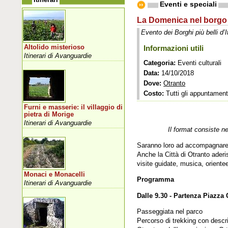
Eventi e speciali
La Domenica nel borgo
Evento dei Borghi più belli d’I
Altolido misterioso
Informazioni utili
Itinerari di Avanguardie
Categoria:
Eventi culturali
Data:
14/10/2018
Dove:
Otranto
Costo:
Tutti gli appuntamenti
Furni e masserie: il villaggio di
pietra di Morige
Itinerari di Avanguardie
Il format consiste n
Saranno loro ad accompagnare i 
Anche la Città di Otranto aderi
visite guidate, musica, orientee
Monaci e Monacelli
Programma
Itinerari di Avanguardie
Dalle 9.30 - Partenza Piazza 
Passeggiata nel parco
Percorso di trekking con descri