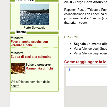
20.00 - Largo Porta Alfonsin
Papaveri Rossi. “Tributo a Fab
collaborazione con Faber, ha of
più scarna. Walter Santoro (voc
(batteria – voce).
Porto Selvaggio
Ricette
Link utili
Minestre
Fave bianche secche con
Segnala un evento all
verdure e pane
Vai all'elenco degli Spec
Minestre
Vai all'elenco degli even
Zuppa di ceci alla salentina
Come raggiungere la loca
Salse e conserve
Marmellata di fichi
Vai all'elenco completo delle
ricette