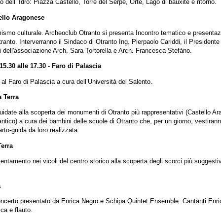
 dell’ Idro: Piazza Castello, Torre del Serpe, Orte, Lago di bauxite e ritorno.
tello Aragonese
mismo culturale. Archeoclub Otranto si presenta Incontro tematico e presenta
tranto. Interverranno il Sindaco di Otranto Ing. Pierpaolo Cariddi, il Presiden
i dell'associazione Arch. Sara Tortorella e Arch. Francesca Stefàno.
 15.30 alle 17.30 - Faro di Palascia
 al Faro di Palascia a cura dell’Università del Salento.
a Terra
guidate alla scoperta dei monumenti di Otranto più rappresentativi (Castello A
ntico) a cura dei bambini delle scuole di Otranto che, per un giorno, vestiranno
rto-guida da loro realizzata.
Terra
ientamento nei vicoli del centro storico alla scoperta degli scorci più suggesti
a
oncerto presentato da Enrica Negro e Schipa Quintet Ensemble. Cantanti Enri
ca e flauto.