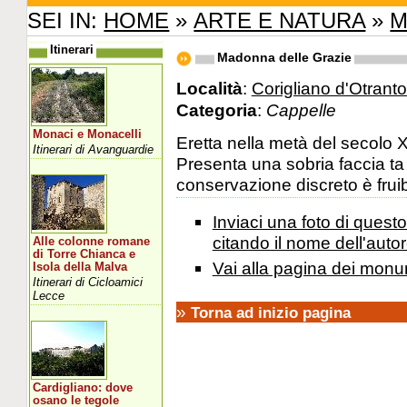
SEI IN:
HOME
»
ARTE E NATURA
»
M
Itinerari
Madonna delle Grazie
Località
:
Corigliano d'Otranto
Categoria
:
Cappelle
Monaci e Monacelli
Eretta nella metà del secolo XV
Itinerari di Avanguardie
Presenta una sobria faccia ta 
conservazione discreto è fruib
Inviaci una foto di ques
citando il nome dell'autor
Alle colonne romane
di Torre Chianca e
Vai alla pagina dei monu
Isola della Malva
Itinerari di Cicloamici
Lecce
»
Torna ad inizio pagina
Cardigliano: dove
osano le tegole