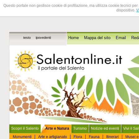
Questo portale non gestisce cookie di profilazione, ma utilizza cookie tecnici per 
dispositivo.
V
testo
ipovedenti
Home
Mappa del sito
Email
Red
Scopri il Salento
Arte e Natura
Turismo
Notizie ed eventi
Vivi il Sa
Monumenti
Arte e artigianato
Flora
Fauna
Itinerari
Musei e