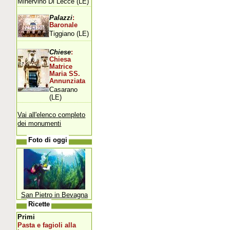
Minervino Di Lecce (LE)
Palazzi
:
Baronale
Tiggiano (LE)
Chiese
:
Chiesa
Matrice
Maria SS.
Annunziata
Casarano
(LE)
Vai all'elenco completo
dei monumenti
Foto di oggi
San Pietro in Bevagna
Ricette
Primi
Pasta e fagioli alla