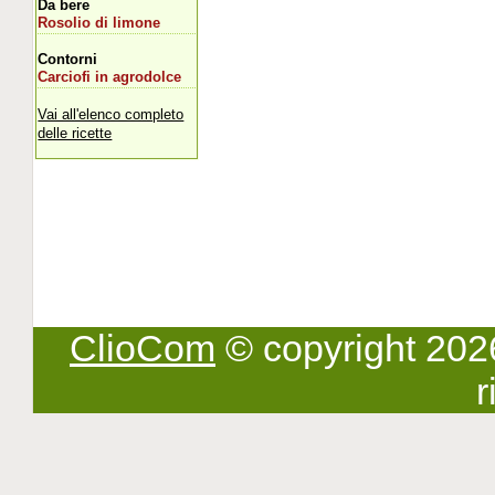
Da bere
Rosolio di limone
Contorni
Carciofi in agrodolce
Vai all'elenco completo
delle ricette
ClioCom
© copyright 2026 -
r