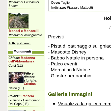
Itinerari di Cicloamici
Dove:
Tuglie
Lecce
Indirizzo:
Piazzale Matteotti
Hol
Monaci e Monacelli
Itinerari di Avanguardie
Previsti
Tutti gli itinerari
- Pista di pattinaggio sul ghia
- Mascotte Disney
Monumenti
- Babbo Natale in persona
Chiese
: Madonna
dell'Abbondanza
- Palco eventi
Cursi (LE)
- Mercatini di Natale
Ville e
- Giostre per bambini
dimore
storiche
:
Cristina
Nardò (LE)
Galleria immagini
Palazzi
: Panzera
Giuliano - Castrignano
Visualizza la galleria im
Del Capo (LE)