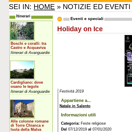
SEI IN:
HOME
» NOTIZIE ED EVENTI
Itinerari
Eventi e speciali
Holiday on Ice
Boschi e coralli: tra
Castro e Acquaviva
Itinerari di Avanguardie
Cardigliano: dove
osano le tegole
Festività 2019
Itinerari di Avanguardie
Appartiene a...
Natale in Salento
Informazioni utili
Alle colonne romane
Categoria:
Feste religiose
di Torre Chianca e
Dal
07/12/2019
al
07/01/2020
Isola della Malva