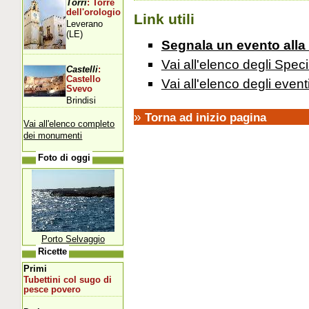
Torri
: Torre
dell'orologio
Link utili
Leverano
(LE)
Segnala un evento alla
Vai all'elenco degli Speci
Castelli
:
Castello
Vai all'elenco degli event
Svevo
Brindisi
»
Torna ad inizio pagina
Vai all'elenco completo
dei monumenti
Foto di oggi
Porto Selvaggio
Ricette
Primi
Tubettini col sugo di
pesce povero