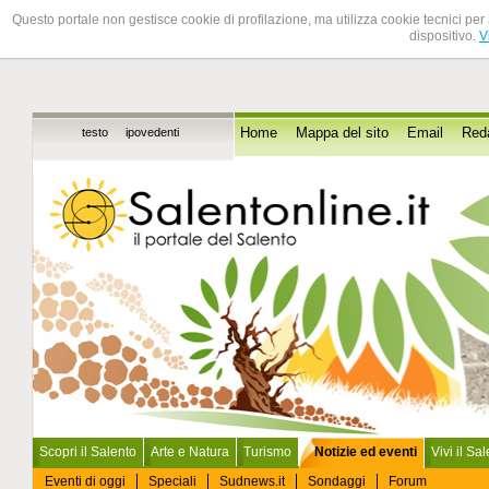
Questo portale non gestisce cookie di profilazione, ma utilizza cookie tecnici per 
dispositivo.
V
testo
ipovedenti
Home
Mappa del sito
Email
Red
Scopri il Salento
Arte e Natura
Turismo
Notizie ed eventi
Vivi il Sa
Eventi di oggi
Speciali
Sudnews.it
Sondaggi
Forum