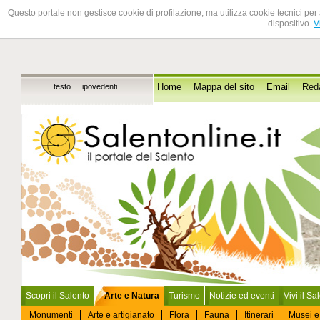
Questo portale non gestisce cookie di profilazione, ma utilizza cookie tecnici per 
dispositivo.
V
testo
ipovedenti
Home
Mappa del sito
Email
Red
Scopri il Salento
Arte e Natura
Turismo
Notizie ed eventi
Vivi il Sa
Monumenti
Arte e artigianato
Flora
Fauna
Itinerari
Musei e