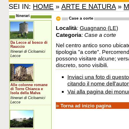
SEI IN:
HOME
»
ARTE E NATURA
»
M
Itinerari
Case a corte
Località
:
Guagnano (LE)
Categoria
:
Case a corte
Da Lecce al bosco di
Nel centro antico sono ubicat
Rauccio
tipologia "a corte". Percorren
Itinerari di Cicloamici
Lecce
possono visitare alcune; vers
discreto, sono visibili.
Inviaci una foto di ques
citando il nome dell'autor
Alle colonne romane
di Torre Chianca e
Vai alla pagina dei monu
Isola della Malva
Itinerari di Cicloamici
Lecce
»
Torna ad inizio pagina