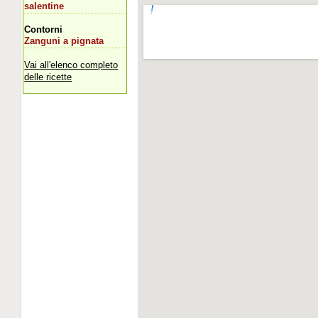
salentine
Contorni
Zanguni a pignata
Vai all'elenco completo
delle ricette