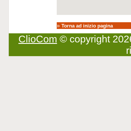
»
Torna ad inizio pagina
ClioCom
© copyright 2026 -
r