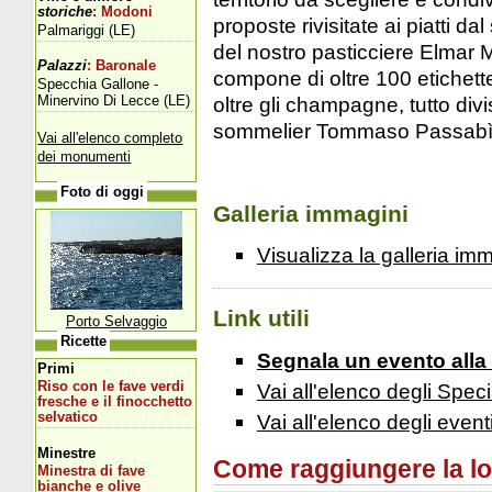
storiche
: Modoni
proposte rivisitate ai piatti da
Palmariggi (LE)
del nostro pasticciere Elmar M
Palazzi
: Baronale
compone di oltre 100 etichette 
Specchia Gallone -
Minervino Di Lecce (LE)
oltre gli champagne, tutto div
sommelier Tommaso Passabì
Vai all'elenco completo
dei monumenti
Foto di oggi
Galleria immagini
Visualizza la galleria im
Link utili
Porto Selvaggio
Ricette
Segnala un evento alla
Primi
Vai all'elenco degli Speci
Riso con le fave verdi
fresche e il finocchetto
Vai all'elenco degli event
selvatico
Minestre
Come raggiungere la loca
Minestra di fave
bianche e olive