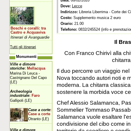
Data:
08/02/2020
Dove:
Lecce
Indirizzo:
Libreria Liberrima - Corte dei C
Costo:
Supplemento musica 2 euro
Orario:
21.00
Boschi e coralli: tra
Telefono:
0832/245524 (info e prenotazion
Castro e Acquaviva
Itinerari di Avanguardie
Il Bra
Tutti gli itinerari
Con Franco Chirivì alla chi
Monumenti
chitarr
Ville e dimore
storiche
: Mellacqua
Il duo percorre un viaggio nel
Marina Di Leuca -
Nova toccando autori noti e m
Castrignano Del Capo
(LE)
moderna. La chitarra classica 
sostenere la morbida voce ce
Archeologia
industriale
: Faro
Gallipoli (LE)
Chef Alessio Salamanca, Pas
Sommelier Tommaso Passabì I
Case a corte
:
Case a corte
Salamanca vuole esaltare l'esp
Otranto (LE)
condivisione del cibo come in 
territorio da scegliere e condi
Ville e dimore