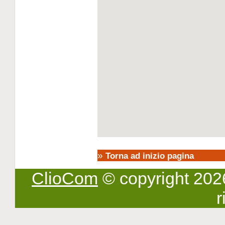
»
Torna ad inizio pagina
ClioCom
© copyright 2026 -
r