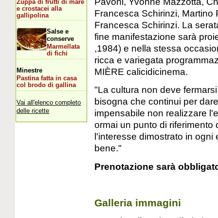
Pavoni, Yvonne Mazzotta, Chi
Zuppa di frutti di mare
e crostacei alla
Francesca Schirinzi, Martino 
gallipolina
Francesca Schirinzi. La serat
Salse e
fine manifestazione sarà proie
conserve
,1984) e nella stessa occasio
Marmellata
di fichi
ricca e variegata programmaz
MIÈRE calicidicinema.
Minestre
Pastina fatta in casa
col brodo di gallina
"La cultura non deve fermarsi
bisogna che continui per dare 
Vai all'elenco completo
delle ricette
impensabile non realizzare l'
ormai un punto di riferimento d
l'interesse dimostrato in ogni
bene."
Prenotazione sarà obbligato
Galleria immagini