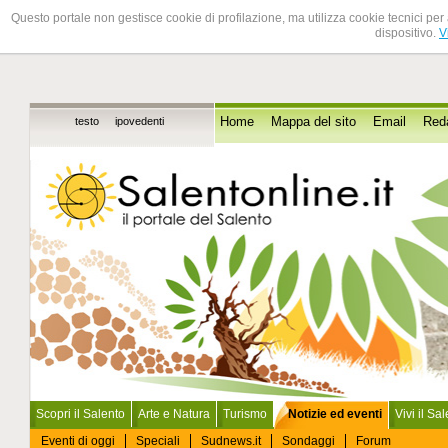
Questo portale non gestisce cookie di profilazione, ma utilizza cookie tecnici per 
dispositivo.
V
testo
ipovedenti
Home
Mappa del sito
Email
Red
Scopri il Salento
Arte e Natura
Turismo
Notizie ed eventi
Vivi il Sa
Eventi di oggi
Speciali
Sudnews.it
Sondaggi
Forum