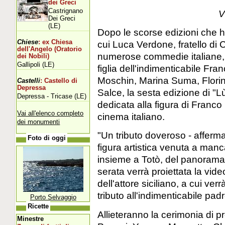
dei Greci
Castrignano
V
Dei Greci
(LE)
Dopo le scorse edizioni che han
Chiese
: ex Chiesa
cui Luca Verdone, fratello di 
dell'Angelo (Oratorio
numerose commedie italiane, S
dei Nobili)
Gallipoli (LE)
figlia dell'indimenticabile Fra
Moschin, Marina Suma, Florin
Castelli
: Castello di
Depressa
Salce, la sesta edizione di "
Depressa - Tricase (LE)
dedicata alla figura di Franco
Vai all'elenco completo
cinema italiano.
dei monumenti
"Un tributo doveroso - afferma 
Foto di oggi
figura artistica venuta a man
insieme a Totò, del panorama 
serata verrà proiettata la vid
dell'attore siciliano, a cui v
tributo all'indimenticabile padr
Porto Selvaggio
Ricette
Allieteranno la cerimonia di pr
Minestre