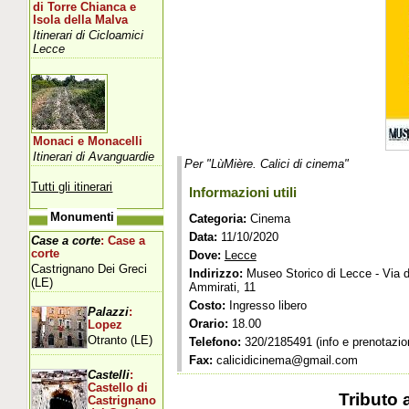
di Torre Chianca e
Isola della Malva
Itinerari di Cicloamici
Lecce
Monaci e Monacelli
Itinerari di Avanguardie
Per "LùMière. Calici di cinema"
Tutti gli itinerari
Informazioni utili
Monumenti
Categoria:
Cinema
Data:
11/10/2020
Case a corte
: Case a
corte
Dove:
Lecce
Castrignano Dei Greci
Indirizzo:
Museo Storico di Lecce - Via d
(LE)
Ammirati, 11
Costo:
Ingresso libero
Palazzi
:
Orario:
18.00
Lopez
Otranto (LE)
Telefono:
320/2185491 (info e prenotazion
Fax:
calicidicinema@gmail.com
Castelli
:
Castello di
Tributo 
Castrignano