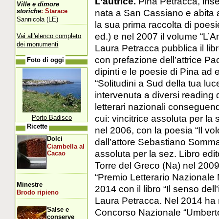
L’autrice.
Pina Petracca, inse
Ville e dimore
nata a San Cassiano e abita 
storiche
: Starace
Sannicola (LE)
la sua prima raccolta di poesie 
ed.) e nel 2007 il volume “L’An
Vai all'elenco completo
dei monumenti
Laura Petracca pubblica il libro
con prefazione dell’attrice Pao
Foto di oggi
dipinti e le poesie di Pina ad 
“Solitudini a Sud della tua luc
intervenuta a diversi reading 
letterari nazionali conseguend
cui: vincitrice assoluta per 
Porto Badisco
Ricette
nel 2006, con la poesia “Il vo
Dolci
dall’attore Sebastiano Somma 
Ciambella al
assoluta per la sez. Libro edi
Cacao
Torre del Greco (Na) nel 2009, 
“Premio Letterario Nazionale 
Minestre
2014 con il libro “Il senso dell
Brodo ripieno
Laura Petracca. Nel 2014 ha r
Salse e
Concorso Nazionale “Umberto 
conserve