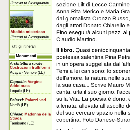
Itinerari di Avanguardie
sezione Lilt di Lecce Carmine 
Anna Rita Merico e Maria Graz
dal giornalista Oronzo Russo, 
dagli attori Donato Chiarello 
Fino eseguirà alcuni pezzi al 
Altolido misterioso
Itinerari di Avanguardie
Claudio Martino.
Tutti gli itinerari
Il libro.
Quasi centocinquanta 
poetessa salentina Pina Petra
Monumenti
in un’opera suggellata dall’aff
Architettura rurale
:
Costruzioni trulliformi
Temi a lei cari sono: lo scorre
Acaya - Vernole (LE)
dell’amore, la natura nelle sue
Cappelle
: Vergine
la sua casa... Scrive Mauro M
Addolorata
Lequile (LE)
canta, urla il suo giorno, l’ac
sulla Vita. La poesia è dono, 
Palazzi
: Palazzi vari
allenata, allevata all’ascolto
Nardò (LE)
del suo cercare spazio nella s
Chiese
: Madonna della
Strada
copertina: Foto Danese-Sura
Taurisano (LE)