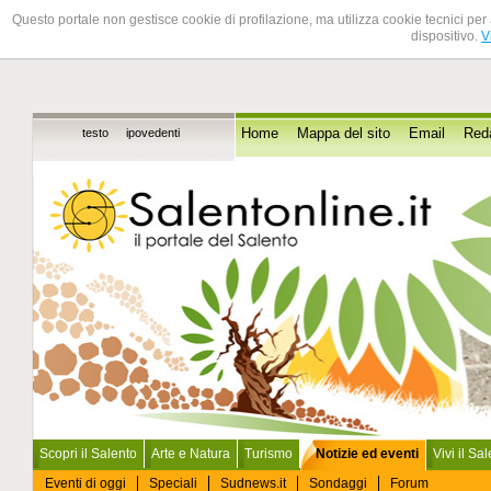
Questo portale non gestisce cookie di profilazione, ma utilizza cookie tecnici per 
dispositivo.
V
testo
ipovedenti
Home
Mappa del sito
Email
Red
Scopri il Salento
Arte e Natura
Turismo
Notizie ed eventi
Vivi il Sa
Eventi di oggi
Speciali
Sudnews.it
Sondaggi
Forum