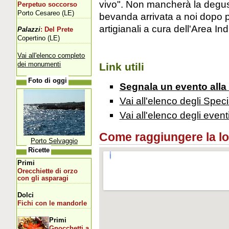
vivo". Non mancherà la degus
Perpetuo soccorso
Porto Cesareo (LE)
bevanda arrivata a noi dopo pi
artigianali a cura dell'Area Ind
Palazzi
: Del Prete
Copertino (LE)
Vai all'elenco completo
dei monumenti
Link utili
Foto di oggi
Segnala un evento alla
Vai all'elenco degli Speci
Vai all'elenco degli event
Come raggiungere la loca
Porto Selvaggio
Ricette
Primi
Orecchiette di orzo
con gli asparagi
Dolci
Fichi con le mandorle
Primi
Gnocchetti a