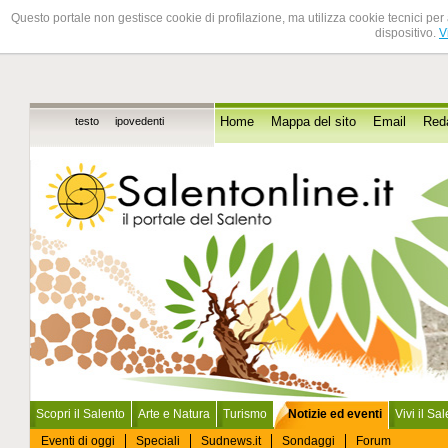
Questo portale non gestisce cookie di profilazione, ma utilizza cookie tecnici per 
dispositivo.
V
testo
ipovedenti
Home
Mappa del sito
Email
Red
Scopri il Salento
Arte e Natura
Turismo
Notizie ed eventi
Vivi il Sa
Eventi di oggi
Speciali
Sudnews.it
Sondaggi
Forum