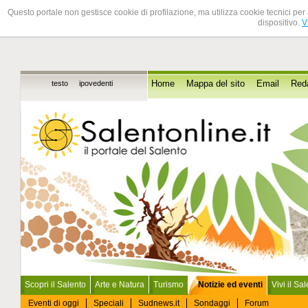
Questo portale non gestisce cookie di profilazione, ma utilizza cookie tecnici per 
dispositivo.
V
testo
ipovedenti
Home
Mappa del sito
Email
Red
Scopri il Salento
Arte e Natura
Turismo
Notizie ed eventi
Vivi il Sa
Eventi di oggi
Speciali
Sudnews.it
Sondaggi
Forum