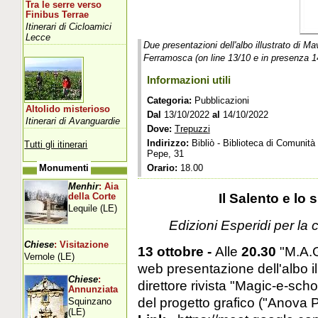
Tra le serre verso
Finibus Terrae
Itinerari di Cicloamici
Lecce
Due presentazioni dell'albo illustrato di Ma
Ferramosca (on line 13/10 e in presenza 1
Informazioni utili
Categoria:
Pubblicazioni
Altolido misterioso
Dal
13/10/2022
al
14/10/2022
Itinerari di Avanguardie
Dove:
Trepuzzi
Indirizzo:
Bibliò - Biblioteca di Comunità 
Tutti gli itinerari
Pepe, 31
Orario:
18.00
Monumenti
Menhir
: Aia
Il Salento e lo 
della Corte
Lequile (LE)
Edizioni Esperidi per la c
Chiese
: Visitazione
13 ottobre -
Alle
20.30
"M.A.G
Vernole (LE)
web presentazione dell'albo il
Chiese
:
direttore rivista "Magic-e-sch
Annunziata
del progetto grafico ("Anova P
Squinzano
(LE)