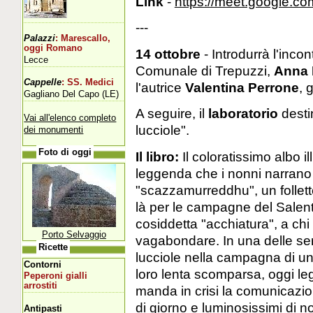
Link
-
https://meet.google.c
---
Palazzi
: Marescallo,
oggi Romano
14 ottobre
- Introdurrà l'incon
Lecce
Comunale di Trepuzzi,
Anna 
Cappelle
: SS. Medici
l'autrice
Valentina Perrone
, 
Gagliano Del Capo (LE)
A seguire, il
laboratorio
destin
Vai all'elenco completo
lucciole".
dei monumenti
Foto di oggi
Il libro:
Il coloratissimo albo i
leggenda che i nonni narrano a
"scazzamurreddhu", un follet
là per le campagne del Salento
cosiddetta "acchiatura", a chi
Porto Selvaggio
vagabondare. In una delle ser
Ricette
lucciole nella campagna di un t
Contorni
loro lenta scomparsa, oggi le
Peperoni gialli
arrostiti
manda in crisi la comunicazione
di giorno e luminosissimi di not
Antipasti