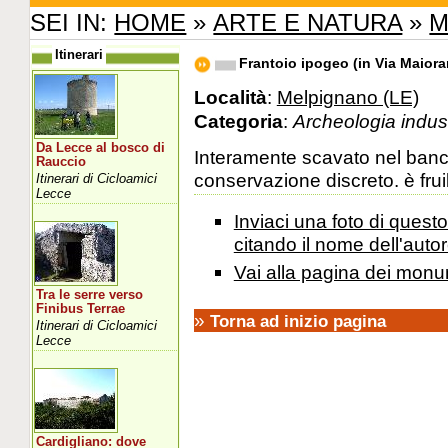
SEI IN:
HOME
»
ARTE E NATURA
»
M
Itinerari
Frantoio ipogeo (in Via Maiora
Località
:
Melpignano (LE)
Categoria
:
Archeologia indust
Da Lecce al bosco di
Interamente scavato nel banco
Rauccio
conservazione discreto. è fruib
Itinerari di Cicloamici
Lecce
Inviaci una foto di ques
citando il nome dell'autor
Vai alla pagina dei monu
Tra le serre verso
Finibus Terrae
»
Torna ad inizio pagina
Itinerari di Cicloamici
Lecce
Cardigliano: dove