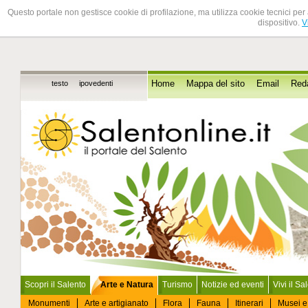
Questo portale non gestisce cookie di profilazione, ma utilizza cookie tecnici per 
dispositivo.
V
testo
ipovedenti
Home
Mappa del sito
Email
Red
Scopri il Salento
Arte e Natura
Turismo
Notizie ed eventi
Vivi il Sa
Monumenti
Arte e artigianato
Flora
Fauna
Itinerari
Musei e