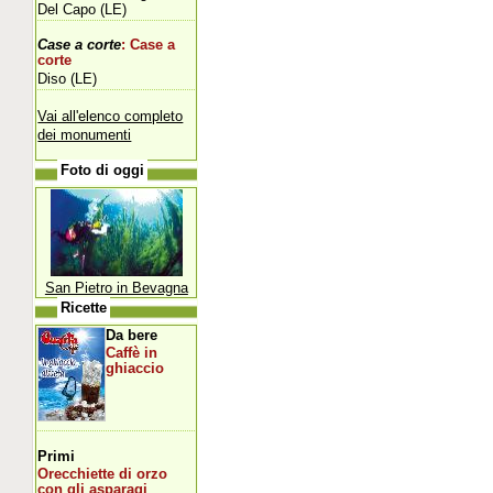
Del Capo (LE)
Case a corte
: Case a
corte
Diso (LE)
Vai all'elenco completo
dei monumenti
Foto di oggi
San Pietro in Bevagna
Ricette
Da bere
Caffè in
ghiaccio
Primi
Orecchiette di orzo
con gli asparagi