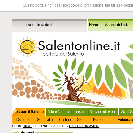
Questo portale non gestisce cookie di profilazione, ma utilizza cookie
testo
ipovedenti
Home
Mappa del sito
Scopri il Salento
Arte e Natura
Turismo
Notizie ed eventi
Vivi il 
Il Salento
Geografia
Cartine
Storia
Personaggi
Fotografi
SEI IN:
HOME
» SCOPRI IL SALENTO »
GALLERIE IMMAGINI
Itinerari