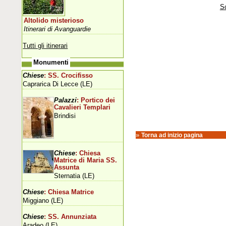
Sc
Altolido misterioso
Itinerari di Avanguardie
Tutti gli itinerari
Monumenti
Chiese
: SS. Crocifisso
Caprarica Di Lecce (LE)
Palazzi
: Portico dei
Cavalieri Templari
Brindisi
»
Torna ad inizio pagina
Chiese
: Chiesa
Matrice di Maria SS.
Assunta
Sternatia (LE)
Chiese
: Chiesa Matrice
Miggiano (LE)
Chiese
: SS. Annunziata
Aradeo (LE)