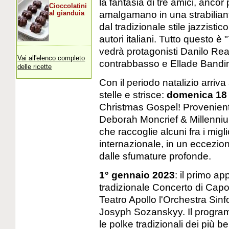
la fantasia di tre amici, ancor 
Cioccolatini
amalgamano in una strabilian
al gianduia
dal tradizionale stile jazzisti
autori italiani. Tutto questo è
vedrà protagonisti Danilo Rea
Vai all'elenco completo
contrabbasso e Ellade Bandini 
delle ricette
Con il periodo natalizio arriva
stelle e strisce:
domenica 18
Christmas Gospel! Provenient
Deborah Moncrief & Millenniu
che raccoglie alcuni fra i migl
internazionale, in un eccezio
dalle sfumature profonde.
1° gennaio 2023
: il primo a
tradizionale Concerto di Capo
Teatro Apollo l'Orchestra Sinf
Josyph Sozanskyy. Il programm
le polke tradizionali dei più 