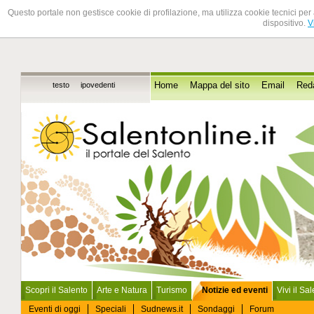
Questo portale non gestisce cookie di profilazione, ma utilizza cookie tecnici per 
dispositivo.
V
testo
ipovedenti
Home
Mappa del sito
Email
Red
Scopri il Salento
Arte e Natura
Turismo
Notizie ed eventi
Vivi il Sa
Eventi di oggi
Speciali
Sudnews.it
Sondaggi
Forum