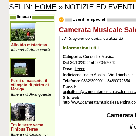
SEI IN:
HOME
» NOTIZIE ED EVENTI
Itinerari
Eventi e speciali
Camerata Musicale Sal
53^ Stagione concertistica 2022-23
Altolido misterioso
Informazioni utili
Itinerari di Avanguardie
Categoria:
Concerti / Musica
Dal
30/10/2022
al
29/04/2023
Dove:
Lecce
Indirizzo:
Teatro Apollo - Via Trinchese
Furni e masserie: il
Telefono:
0832/309901 - 348/0072654
villaggio di pietra di
E-mail:
Morige
biglietteria@cameratamusicalesalentina.
Itinerari di Avanguardie
Sito web:
http://www.cameratamusicalesalentina.c
Camerata 
Tra le serre verso
Il
Finibus Terrae
Itinerari di Cicloamici