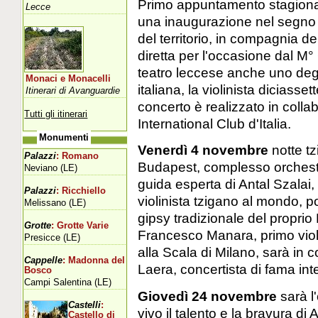
Primo appuntamento stagion
Lecce
una inaugurazione nel segno 
del territorio, in compagnia d
diretta per l'occasione dal M°
teatro leccese anche uno degl
Monaci e Monacelli
italiana, la violinista diciass
Itinerari di Avanguardie
concerto è realizzato in colla
Tutti gli itinerari
International Club d'Italia.
Monumenti
Venerdì 4 novembre
notte tz
Palazzi
: Romano
Budapest, complesso orchestr
Neviano (LE)
guida esperta di Antal Szalai, 
Palazzi
: Ricchiello
violinista tzigano al mondo, p
Melissano (LE)
gipsy tradizionale del propr
Grotte
: Grotte Varie
Francesco Manara, primo violi
Presicce (LE)
alla Scala di Milano, sarà in c
Cappelle
: Madonna del
Laera, concertista di fama inte
Bosco
Campi Salentina (LE)
Giovedì 24 novembre
sarà l
Castelli
:
vivo il talento e la bravura d
Castello di