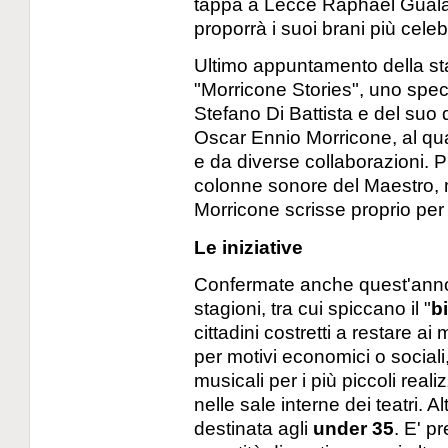
tappa a Lecce Raphael Gualazz
proporrà i suoi brani più celebr
Ultimo appuntamento della s
"Morricone Stories", uno spe
Stefano Di Battista e del suo
Oscar Ennio Morricone, al qua
e da diverse collaborazioni. P
colonne sonore del Maestro, 
Morricone scrisse proprio per 
Le iniziative
Confermate anche quest'anno t
stagioni, tra cui spiccano il "
b
cittadini costretti a restare ai 
per motivi economici o sociali,
musicali per i più piccoli real
nelle sale interne dei teatri.
destinata agli
under 35
. E' p