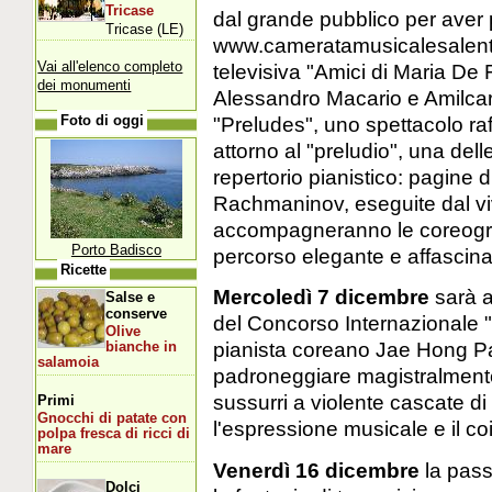
Tricase
dal grande pubblico per aver 
Tricase (LE)
www.cameratamusicalesalentin
Vai all'elenco completo
televisiva "Amici di Maria De 
dei monumenti
Alessandro Macario e Amilcar
"Preludes", uno spettacolo ra
Foto di oggi
attorno al "preludio", una del
repertorio pianistico: pagine
Rachmaninov, eseguite dal viv
accompagneranno le coreogra
Porto Badisco
percorso elegante e affascina
Ricette
Mercoledì 7 dicembre
sarà a
Salse e
conserve
del Concorso Internazionale "
Olive
pianista coreano Jae Hong Par
bianche in
salamoia
padroneggiare magistralmente 
sussurri a violente cascate di
Primi
Gnocchi di patate con
l'espressione musicale e il c
polpa fresca di ricci di
mare
Venerdì 16 dicembre
la passi
Dolci