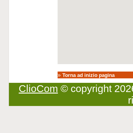
»
Torna ad inizio pagina
ClioCom
© copyright 2026 -
r