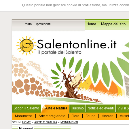
Questo portale non gestisce cookie di profilazione, ma utilizza cookie
testo
ipovedenti
Home
Mappa del sito
Scopri il Salento
Arte e Natura
Turismo
Notizie ed eventi
Vivi il 
Monumenti
Arte e artigianato
Flora
Fauna
Itinerari
Musei
SEI IN:
HOME
»
ARTE E NATURA
»
MONUMENTI
Itinerari