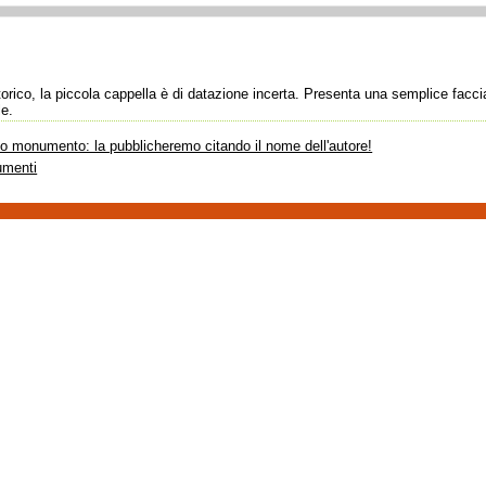
torico, la piccola cappella è di datazione incerta. Presenta una semplice facci
le.
sto monumento: la pubblicheremo citando il nome dell'autore!
umenti