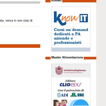
Knowit
ata; versa in uno stao di
Master Alimentazione