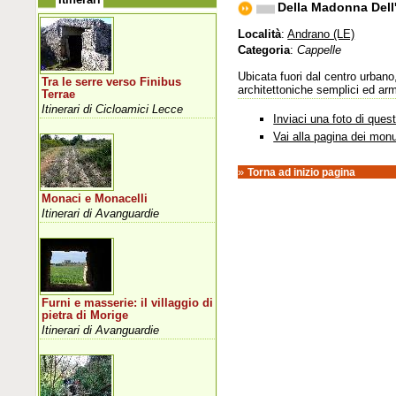
Della Madonna Dell'
Località
:
Andrano (LE)
Categoria
:
Cappelle
Ubicata fuori dal centro urbano
Tra le serre verso Finibus
architettoniche semplici ed arm
Terrae
Itinerari di Cicloamici Lecce
Inviaci una foto di que
Vai alla pagina dei mon
»
Torna ad inizio pagina
Monaci e Monacelli
Itinerari di Avanguardie
Furni e masserie: il villaggio di
pietra di Morige
Itinerari di Avanguardie