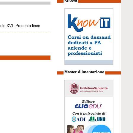
Knowit
colo XVI. Presenta linee
Master Alimentazione