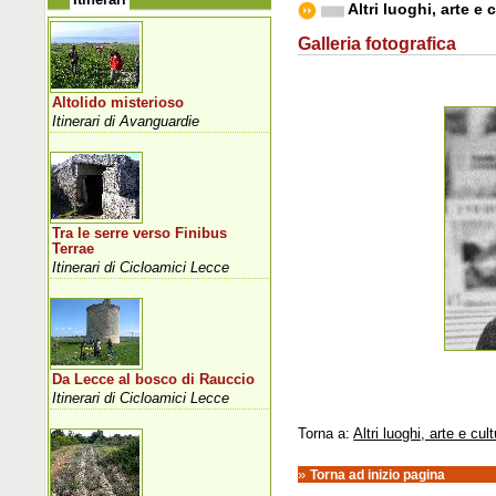
Altri luoghi, arte e 
Galleria fotografica
Altolido misterioso
Itinerari di Avanguardie
Tra le serre verso Finibus
Terrae
Itinerari di Cicloamici Lecce
Da Lecce al bosco di Rauccio
Itinerari di Cicloamici Lecce
Torna a:
Altri luoghi, arte e cul
»
Torna ad inizio pagina