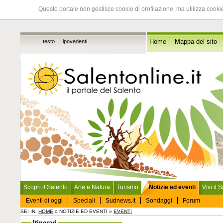
Questo portale non gestisce cookie di profilazione, ma utilizza cookie
testo
ipovedenti
Home
Mappa del sito
Scopri il Salento
Arte e Natura
Turismo
Notizie ed eventi
Vivi il 
Eventi di oggi
Speciali
Sudnews.it
Sondaggi
Forum
SEI IN:
HOME
» NOTIZIE ED EVENTI »
EVENTI
Itinerari