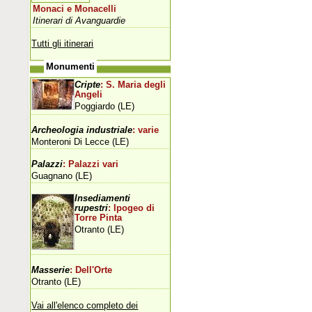
Monaci e Monacelli
Itinerari di Avanguardie
Tutti gli itinerari
Monumenti
Cripte
: S. Maria degli
Angeli
Poggiardo (LE)
Archeologia industriale
: varie
Monteroni Di Lecce (LE)
Palazzi
: Palazzi vari
Guagnano (LE)
Insediamenti
rupestri
: Ipogeo di
Torre Pinta
Otranto (LE)
Masserie
: Dell'Orte
Otranto (LE)
Vai all'elenco completo dei