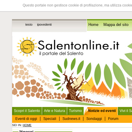
Questo portale non gestisce cookie di profilazione, ma utilizza cookie
testo
ipovedenti
Home
Mappa del sito
Scopri il Salento
Arte e Natura
Turismo
Notizie ed eventi
Vivi il 
Eventi di oggi
Speciali
Sudnews.it
Sondaggi
Forum
SEI IN:
HOME
Itinerari