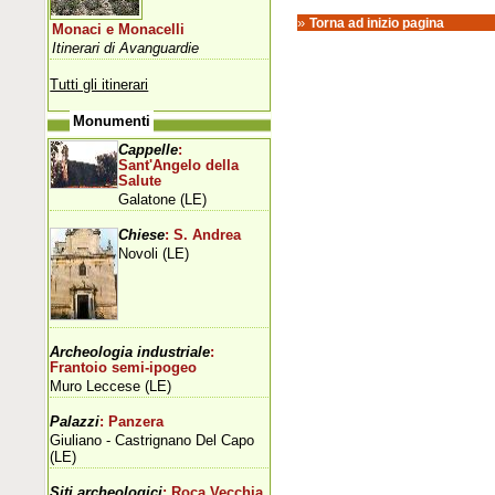
»
Torna ad inizio pagina
Monaci e Monacelli
Itinerari di Avanguardie
Tutti gli itinerari
Monumenti
Cappelle
:
Sant'Angelo della
Salute
Galatone (LE)
Chiese
: S. Andrea
Novoli (LE)
Archeologia industriale
:
Frantoio semi-ipogeo
Muro Leccese (LE)
Palazzi
: Panzera
Giuliano - Castrignano Del Capo
(LE)
Siti archeologici
: Roca Vecchia