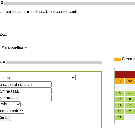
23
ti per località, in ordine alfabetico crescente.
2-23
i Salentonline.it
Cerca 
ale
Lu
Ma
3
4
10
11
17
18
24
25
31