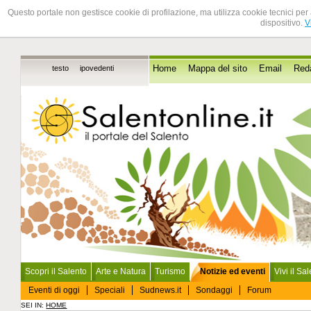
Questo portale non gestisce cookie di profilazione, ma utilizza cookie tecnici per 
dispositivo.
V
testo
ipovedenti
Home
Mappa del sito
Email
Red
Scopri il Salento
Arte e Natura
Turismo
Notizie ed eventi
Vivi il Sa
Eventi di oggi
Speciali
Sudnews.it
Sondaggi
Forum
SEI IN:
HOME