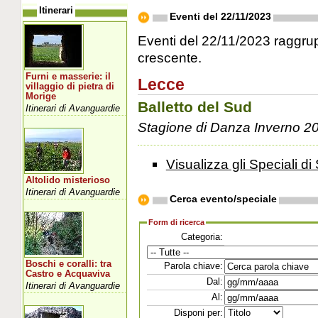
Itinerari
Eventi del 22/11/2023
Eventi del 22/11/2023 raggrupp
crescente.
Furni e masserie: il
Lecce
villaggio di pietra di
Morige
Balletto del Sud
Itinerari di Avanguardie
Stagione di Danza Inverno 2
Visualizza gli Speciali di 
Altolido misterioso
Itinerari di Avanguardie
Cerca evento/speciale
Form di ricerca
Categoria:
Boschi e coralli: tra
Parola chiave:
Castro e Acquaviva
Dal:
Itinerari di Avanguardie
Al:
Disponi per: