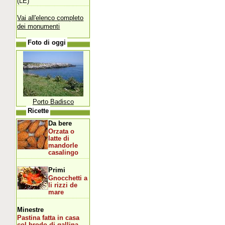
(LE)
Vai all'elenco completo
dei monumenti
Foto di oggi
Porto Badisco
Ricette
Da bere
Orzata o
latte di
mandorle
casalingo
Primi
Gnocchetti a
li rizzi de
mare
Minestre
Pastina fatta in casa
col brodo di gallina