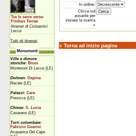
In ordine:
Clicca sul
pusante per
Tra le serre verso
iniziare la ricerca
Finibus Terrae
»
Itinerari di Cicloamici
Lecce
Tutti gli itinerari
»
Torna ad inizio pagina
Monumenti
Ville e dimore
storiche
: Bruni
Monteroni Di Lecce (LE)
Dolmen
: Ospina
Racale (LE)
Palazzi
: Cara
Presicce (LE)
Chiese
: S. Lucia
Casarano (LE)
Torri colombaie
:
Fabrizio Guarini
Acquarica Del Capo