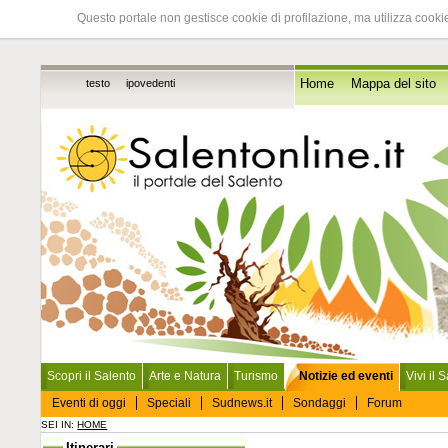
Questo portale non gestisce cookie di profilazione, ma utilizza cookie
testo
ipovedenti
Home
Mappa del sito
Scopri il Salento
Arte e Natura
Turismo
Notizie ed eventi
Vivi il 
Eventi di oggi
Speciali
Sudnews.it
Sondaggi
Forum
SEI IN:
HOME
Itinerari