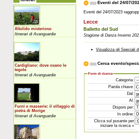
Eventi del 24/07/20
Eventi del 24/07/2023 raggruppa
Lecce
Altolido misterioso
Balletto del Sud
Itinerari di Avanguardie
Stagione di Danza Inverno 202
Visualizza gli Speciali d
Cerca evento/speci
Cardigliano: dove osano le
tegole
Form di ricerca
Itinerari di Avanguardie
Categoria:
Parola chiave:
Dal:
Al:
Furni e masserie: il villaggio di
Disponi per:
pietra di Morige
In ordine:
Itinerari di Avanguardie
Clicca sul pusante per
iniziare la ricerca »