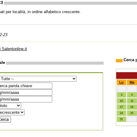
23
ti per località, in ordine alfabetico crescente.
2-23
i Salentonline.it
Cerca 
ale
Lu
Ma
3
4
10
11
17
18
24
25
31