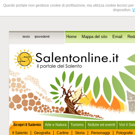
Questo portale non gestisce cookie di profilazione, ma utilizza cookie tecnici per 
dispositivo.
V
testo
ipovedenti
Home
Mappa del sito
Email
Red
Scopri il Salento
Arte e Natura
Turismo
Notizie ed eventi
Vivi il Sa
Il Salento
Geografia
Cartine
Storia
Personaggi
Fotografie