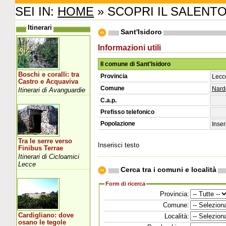
SEI IN:
HOME
» SCOPRI IL SALENT
Itinerari
Sant'Isidoro
Informazioni utili
Il comune di Sant'Isidoro
Boschi e coralli: tra
Provincia
Lecc
Castro e Acquaviva
Comune
Nard
Itinerari di Avanguardie
C.a.p.
Prefisso telefonico
Popolazione
Inser
Tra le serre verso
Inserisci testo
Finibus Terrae
Itinerari di Cicloamici
Lecce
Cerca tra i comuni e località
Form di ricerca
Provincia:
Comune:
Cardigliano: dove
Località:
osano le tegole