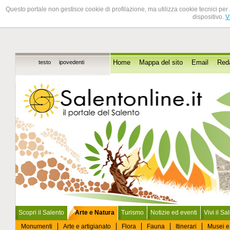
Questo portale non gestisce cookie di profilazione, ma utilizza cookie tecnici per 
dispositivo.
V
testo
ipovedenti
Home
Mappa del sito
Email
Red
Scopri il Salento
Arte e Natura
Turismo
Notizie ed eventi
Vivi il Sa
Monumenti
Arte e artigianato
Flora
Fauna
Itinerari
Musei e