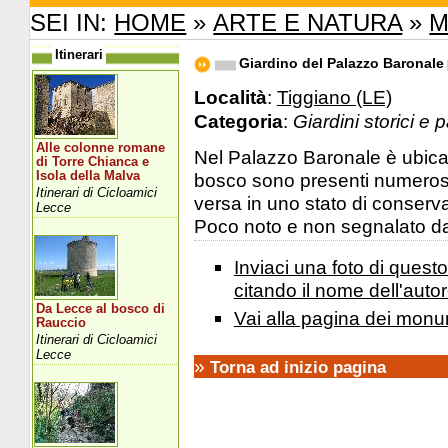
SEI IN:
HOME
»
ARTE E NATURA
»
M
Itinerari
Giardino del Palazzo Baronale
Località
:
Tiggiano (LE)
Categoria
:
Giardini storici e 
Alle colonne romane
Nel Palazzo Baronale è ubica
di Torre Chianca e
Isola della Malva
bosco sono presenti numerosi 
Itinerari di Cicloamici
versa in uno stato di conserva
Lecce
Poco noto e non segnalato da
Inviaci una foto di ques
citando il nome dell'autor
Da Lecce al bosco di
Vai alla pagina dei monu
Rauccio
Itinerari di Cicloamici
Lecce
»
Torna ad inizio pagina