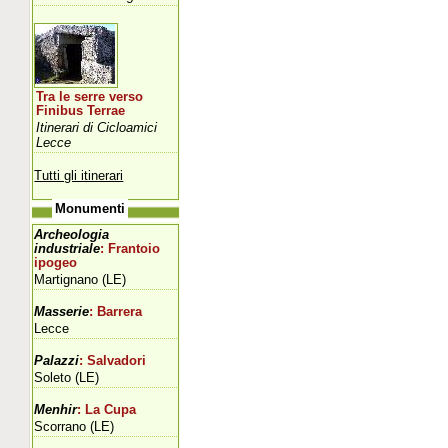
Tra le serre verso
Finibus Terrae
Itinerari di Cicloamici
Lecce
Tutti gli itinerari
Monumenti
Archeologia
industriale
: Frantoio
ipogeo
Martignano (LE)
Masserie
: Barrera
Lecce
Palazzi
: Salvadori
Soleto (LE)
Menhir
: La Cupa
Scorrano (LE)