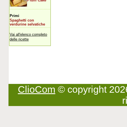
Plum Cake
Primi
Spaghetti con
verdurine selvatiche
Vai all'elenco completo
delle ricette
ClioCom
© copyright 2026 -
r