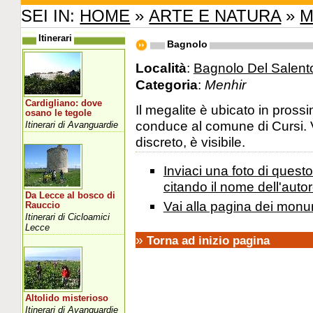
SEI IN:
HOME
»
ARTE E NATURA
»
M
Itinerari
Bagnolo
Località
:
Bagnolo Del Salent
Categoria
:
Menhir
Cardigliano: dove
Il megalite è ubicato in prossi
osano le tegole
conduce al comune di Cursi. 
Itinerari di Avanguardie
discreto, è visibile.
Inviaci una foto di ques
citando il nome dell'autor
Da Lecce al bosco di
Vai alla pagina dei monu
Rauccio
Itinerari di Cicloamici
Lecce
»
Torna ad inizio pagina
Altolido misterioso
Itinerari di Avanguardie