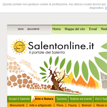
Questo portale non gestisce cookie di profilazione, ma utilizza cookie tecnici per 
dispositivo.
V
testo
ipovedenti
Home
Mappa del sito
Email
Red
Scopri il Salento
Arte e Natura
Turismo
Notizie ed eventi
Vivi il Sa
Monumenti
Arte e artigianato
Flora
Fauna
Itinerari
Musei e