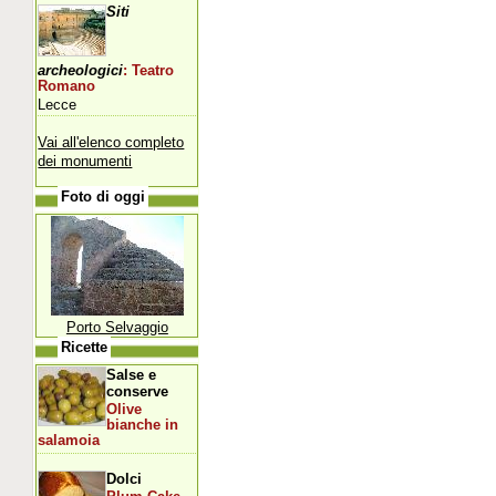
Siti
archeologici
: Teatro
Romano
Lecce
Vai all'elenco completo
dei monumenti
Foto di oggi
Porto Selvaggio
Ricette
Salse e
conserve
Olive
bianche in
salamoia
Dolci