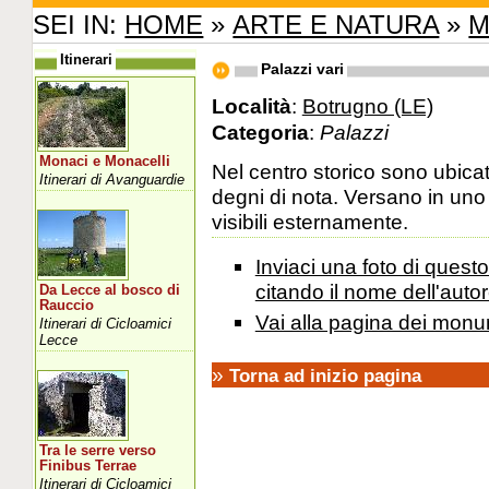
SEI IN:
HOME
»
ARTE E NATURA
»
M
Itinerari
Palazzi vari
Località
:
Botrugno (LE)
Categoria
:
Palazzi
Monaci e Monacelli
Nel centro storico sono ubicati
Itinerari di Avanguardie
degni di nota. Versano in uno
visibili esternamente.
Inviaci una foto di ques
citando il nome dell'autor
Da Lecce al bosco di
Rauccio
Vai alla pagina dei monu
Itinerari di Cicloamici
Lecce
»
Torna ad inizio pagina
Tra le serre verso
Finibus Terrae
Itinerari di Cicloamici