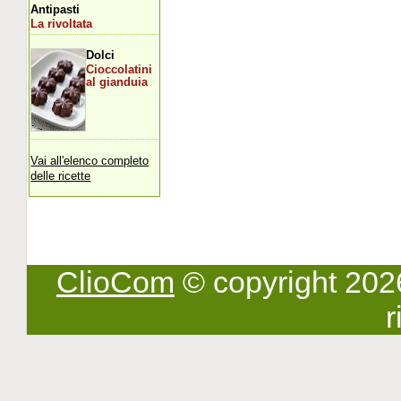
Antipasti
La rivoltata
Dolci
Cioccolatini
al gianduia
Vai all'elenco completo
delle ricette
ClioCom
© copyright 2026 -
r