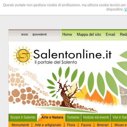
Questo portale non gestisce cookie di profilazione, ma utilizza cookie tecnici per 
dispositivo.
V
testo
ipovedenti
Home
Mappa del sito
Email
Red
Scopri il Salento
Arte e Natura
Turismo
Notizie ed eventi
Vivi il Sa
Monumenti
Arte e artigianato
Flora
Fauna
Itinerari
Musei e