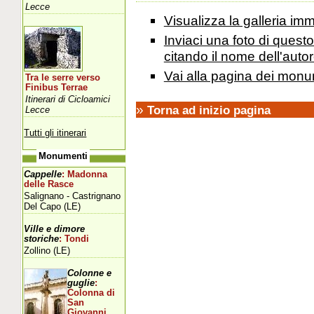
Lecce
Visualizza la galleria i
Inviaci una foto di ques
citando il nome dell'autor
Vai alla pagina dei monu
Tra le serre verso
Finibus Terrae
Itinerari di Cicloamici
»
Torna ad inizio pagina
Lecce
Tutti gli itinerari
Monumenti
Cappelle
: Madonna
delle Rasce
Salignano - Castrignano
Del Capo (LE)
Ville e dimore
storiche
: Tondi
Zollino (LE)
Colonne e
guglie
:
Colonna di
San
Giovanni