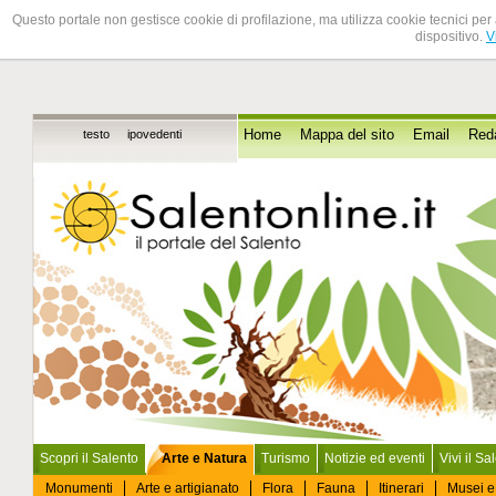
Questo portale non gestisce cookie di profilazione, ma utilizza cookie tecnici per 
dispositivo.
V
testo
ipovedenti
Home
Mappa del sito
Email
Red
Scopri il Salento
Arte e Natura
Turismo
Notizie ed eventi
Vivi il Sa
Monumenti
Arte e artigianato
Flora
Fauna
Itinerari
Musei e