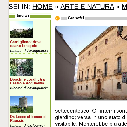
SEI IN:
HOME
»
ARTE E NATURA
»
M
Itinerari
Granafei
Cardigliano: dove
osano le tegole
Itinerari di Avanguardie
Boschi e coralli: tra
Castro e Acquaviva
Itinerari di Avanguardie
settecentesco. Gli interni son
giardino; versa in uno stato d
Da Lecce al bosco di
Rauccio
visitabile. Meriterebbe più at
Itinerari di Cicloamici