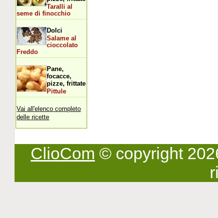
Taralli al
seme di finocchio
Dolci
Salame al
cioccolato
Freddo
Pane,
focacce,
pizze, frittate
Pittule
Vai all'elenco completo
delle ricette
ClioCom
© copyright 2026 -
r