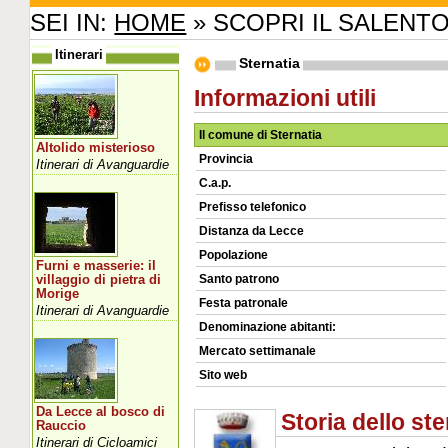
SEI IN:
HOME
» SCOPRI IL SALENT
Itinerari
Sternatia
Informazioni utili
Il comune di Sternatia
Altolido misterioso
Provincia
Itinerari di Avanguardie
C.a.p.
Prefisso telefonico
Distanza da Lecce
Popolazione
Furni e masserie: il
Santo patrono
villaggio di pietra di
Morige
Festa patronale
Itinerari di Avanguardie
Denominazione abitanti:
Mercato settimanale
Sito web
Da Lecce al bosco di
Storia dello s
Rauccio
Itinerari di Cicloamici