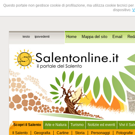
Questo portale non gestisce cookie di profilazione, ma utilizza cookie tecnici per 
dispositivo.
V
testo
ipovedenti
Home
Mappa del sito
Email
Red
Scopri il Salento
Arte e Natura
Turismo
Notizie ed eventi
Vivi il Sa
Il Salento
Geografia
Cartine
Storia
Personaggi
Fotografie