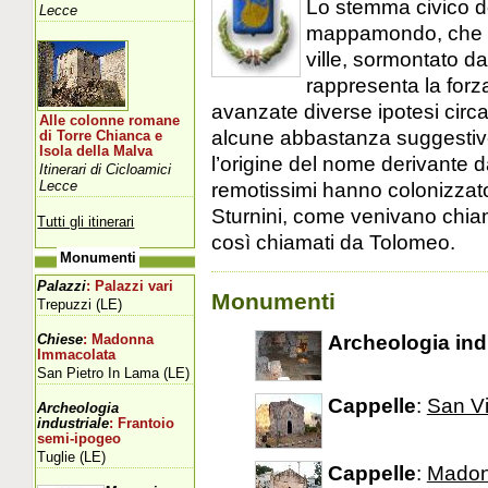
Lo stemma civico dd
Lecce
mappamondo, che st
ville, sormontato d
rappresenta la forz
avanzate diverse ipotesi circa
Alle colonne romane
alcune abbastanza suggestive
di Torre Chianca e
Isola della Malva
l’origine del nome derivante 
Itinerari di Cicloamici
Lecce
remotissimi hanno colonizzato
Sturnini, come venivano chiama
Tutti gli itinerari
così chiamati da Tolomeo.
Monumenti
Palazzi
: Palazzi vari
Monumenti
Trepuzzi (LE)
Archeologia ind
Chiese
: Madonna
Immacolata
San Pietro In Lama (LE)
Cappelle
:
San Vi
Archeologia
industriale
: Frantoio
semi-ipogeo
Tuglie (LE)
Cappelle
:
Madon