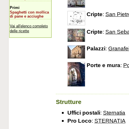
Primi
Spaghetti con mollica
Cripte
:
San Pietr
di pane e acciughe
Vai all'elenco completo
Cripte
:
San Seba
delle ricette
Palazzi
:
Granafe
Porte e mura
:
Po
Strutture
Uffici postali
:
Sternatia
Pro Loco
:
STERNATIA