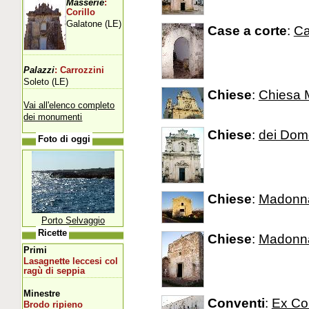
Masserie
:
Corillo
Galatone (LE)
Case a corte
:
Ca
Palazzi
: Carrozzini
Soleto (LE)
Chiese
:
Chiesa M
Vai all'elenco completo
dei monumenti
Chiese
:
dei Dom
Foto di oggi
Chiese
:
Madonna
Porto Selvaggio
Ricette
Chiese
:
Madonna
Primi
Lasagnette leccesi col
ragù di seppia
Minestre
Conventi
:
Ex Co
Brodo ripieno