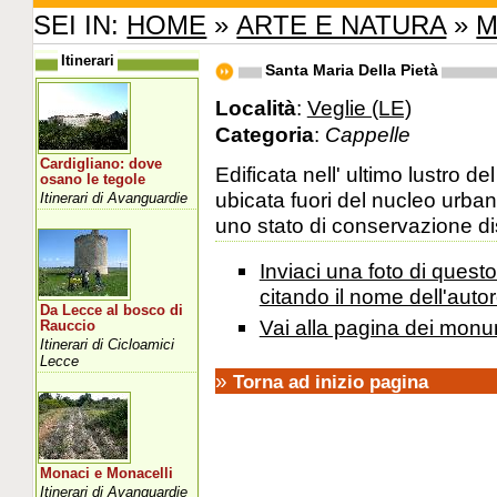
SEI IN:
HOME
»
ARTE E NATURA
»
M
Itinerari
Santa Maria Della Pietà
Località
:
Veglie (LE)
Categoria
:
Cappelle
Cardigliano: dove
Edificata nell' ultimo lustro d
osano le tegole
ubicata fuori del nucleo urba
Itinerari di Avanguardie
uno stato di conservazione dis
Inviaci una foto di ques
citando il nome dell'autor
Da Lecce al bosco di
Vai alla pagina dei monu
Rauccio
Itinerari di Cicloamici
Lecce
»
Torna ad inizio pagina
Monaci e Monacelli
Itinerari di Avanguardie