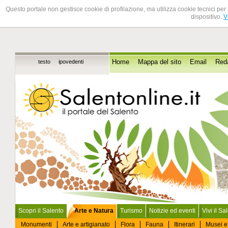
Questo portale non gestisce cookie di profilazione, ma utilizza cookie tecnici per 
dispositivo.
V
testo
ipovedenti
Home
Mappa del sito
Email
Red
Scopri il Salento
Arte e Natura
Turismo
Notizie ed eventi
Vivi il Sa
Monumenti
Arte e artigianato
Flora
Fauna
Itinerari
Musei e