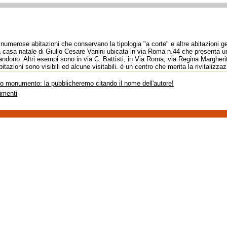
numerose abitazioni che conservano la tipologia "a corte" e altre abitazioni g
a casa natale di Giulio Cesare Vanini ubicata in via Roma n.44 che presenta u
ndono. Altri esempi sono in via C. Battisti, in Via Roma, via Regina Margheri
itazioni sono visibili ed alcune visitabili. è un centro che merita la rivitalizz
sto monumento: la pubblicheremo citando il nome dell'autore!
umenti