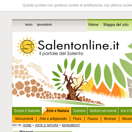
Questo portale non gestisce cookie di profilazione, ma utilizza cookie
testo
ipovedenti
Home
Mappa del sito
Scopri il Salento
Arte e Natura
Turismo
Notizie ed eventi
Vivi il 
Monumenti
Arte e artigianato
Flora
Fauna
Itinerari
Musei
SEI IN:
HOME
»
ARTE E NATURA
»
MONUMENTI
Itinerari