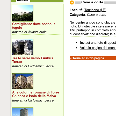
Case a corte
Località
:
Taurisano (LE)
Categoria
:
Case a corte
Nel centro antico sono ubicate 
Cardigliano: dove osano le
nota. Di notevole interesse è l
tegole
XVI purtroppo in completo abba
Itinerari di Avanguardie
di conservazione discreto; le ab
Inviaci una foto di que
Vai alla pagina dei mon
»
Tra le serre verso Finibus
Torna ad inizio pagina
Terrae
Itinerari di Cicloamici Lecce
Alle colonne romane di Torre
Chianca e Isola della Malva
Itinerari di Cicloamici Lecce