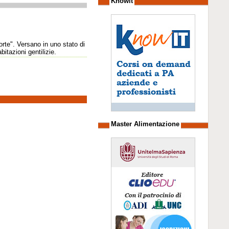
Knowit
orte". Versano in uno stato di
itazioni gentilizie.
Master Alimentazione