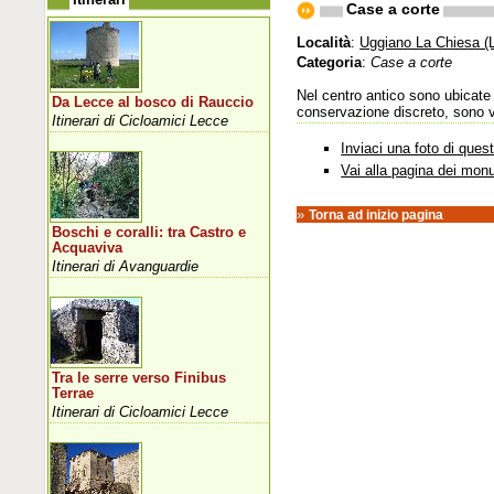
Case a corte
Località
:
Uggiano La Chiesa (
Categoria
:
Case a corte
Nel centro antico sono ubicate 
Da Lecce al bosco di Rauccio
conservazione discreto, sono vis
Itinerari di Cicloamici Lecce
Inviaci una foto di que
Vai alla pagina dei mon
»
Torna ad inizio pagina
Boschi e coralli: tra Castro e
Acquaviva
Itinerari di Avanguardie
Tra le serre verso Finibus
Terrae
Itinerari di Cicloamici Lecce