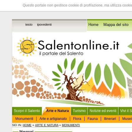
Questo portale non gestisce cookie di profilazione, ma utilizza cookie
testo
ipovedenti
Home
Mappa del sito
Scopri il Salento
Arte e Natura
Turismo
Notizie ed eventi
Vivi il 
Monumenti
Arte e artigianato
Flora
Fauna
Itinerari
Musei
SEI IN:
HOME
»
ARTE E NATURA
»
MONUMENTI
Itinerari