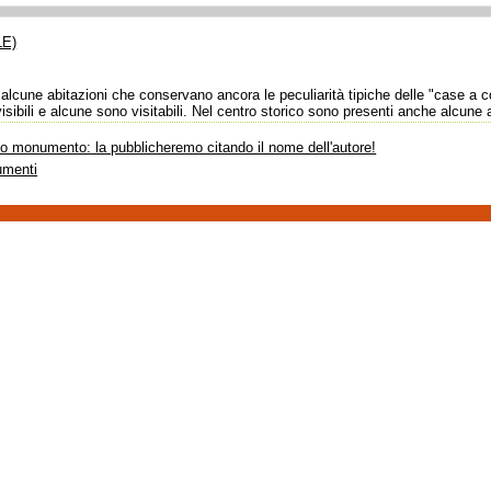
LE)
alcune abitazioni che conservano ancora le peculiarità tipiche delle "case a c
ibili e alcune sono visitabili. Nel centro storico sono presenti anche alcune ab
sto monumento: la pubblicheremo citando il nome dell'autore!
umenti