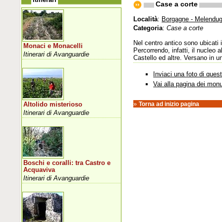
Case a corte
Località
:
Borgagne - Melendug
Categoria
:
Case a corte
Nel centro antico sono ubicati i
Monaci e Monacelli
Percorrendo, infatti, il nucleo
Itinerari di Avanguardie
Castello ed altre. Versano in u
Inviaci una foto di que
Vai alla pagina dei mon
»
Torna ad inizio pagina
Altolido misterioso
Itinerari di Avanguardie
Boschi e coralli: tra Castro e
Acquaviva
Itinerari di Avanguardie