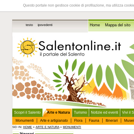
Questo portale non gestisce cookie di profilazione, ma utilizza cookie
testo
ipovedenti
Home
Mappa del sito
Scopri il Salento
Arte e Natura
Turismo
Notizie ed eventi
Vivi il 
Monumenti
Arte e artigianato
Flora
Fauna
Itinerari
Musei
SEI IN:
HOME
»
ARTE E NATURA
»
MONUMENTI
Itinerari