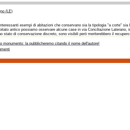
no (LE)
nteressanti esempi di abitazioni che conservano sia la tipologia "a corte" sia la
 abitato antico possiamo osservare alcune case in via Conciliazione Laterano, 
no stato di conservazione discreto, sono visibili però meriterebbero il recupero
sto monumento: la pubblicheremo citando il nome dell'autore!
umenti