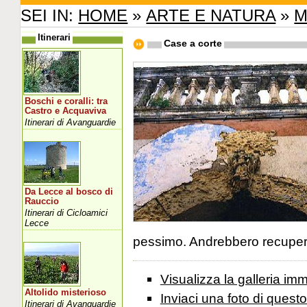
SEI IN:
HOME
»
ARTE E NATURA
»
M
Itinerari
Case a corte
Boschi e coralli: tra
Castro e Acquaviva
Itinerari di Avanguardie
Da Lecce al bosco di
Rauccio
Itinerari di Cicloamici
Lecce
pessimo. Andrebbero recuper
Visualizza la galleria i
Altolido misterioso
Inviaci una foto di ques
Itinerari di Avanguardie