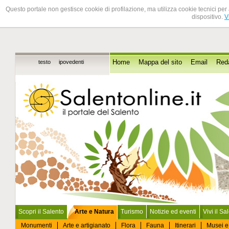
Questo portale non gestisce cookie di profilazione, ma utilizza cookie tecnici per 
dispositivo.
V
testo
ipovedenti
Home
Mappa del sito
Email
Red
Scopri il Salento
Arte e Natura
Turismo
Notizie ed eventi
Vivi il Sa
Monumenti
Arte e artigianato
Flora
Fauna
Itinerari
Musei e