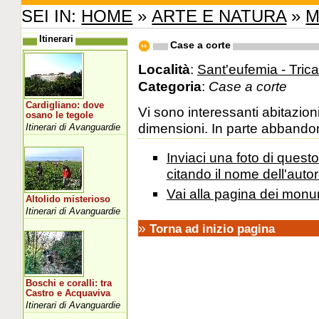
SEI IN:
HOME
»
ARTE E NATURA
»
M
Itinerari
Case a corte
Località
:
Sant'eufemia - Tric
Categoria
:
Case a corte
Cardigliano: dove
Vi sono interessanti abitazion
osano le tegole
dimensioni. In parte abbandon
Itinerari di Avanguardie
Inviaci una foto di ques
citando il nome dell'autor
Vai alla pagina dei monu
Altolido misterioso
Itinerari di Avanguardie
»
Torna ad inizio pagina
Boschi e coralli: tra
Castro e Acquaviva
Itinerari di Avanguardie