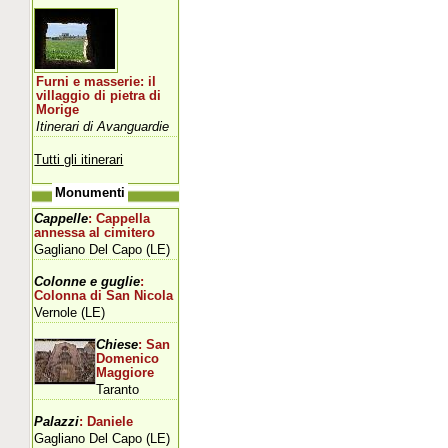
Furni e masserie: il
villaggio di pietra di
Morige
Itinerari di Avanguardie
Tutti gli itinerari
Monumenti
Cappelle
: Cappella
annessa al cimitero
Gagliano Del Capo (LE)
Colonne e guglie
:
Colonna di San Nicola
Vernole (LE)
Chiese
: San
Domenico
Maggiore
Taranto
Palazzi
: Daniele
Gagliano Del Capo (LE)