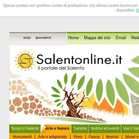
Questo portale non gestisce cookie di profilazione, ma utilizza cookie tecnici per 
dispositivo.
V
testo
ipovedenti
Home
Mappa del sito
Email
Red
Scopri il Salento
Arte e Natura
Turismo
Notizie ed eventi
Vivi il Sa
Monumenti
Arte e artigianato
Flora
Fauna
Itinerari
Musei e