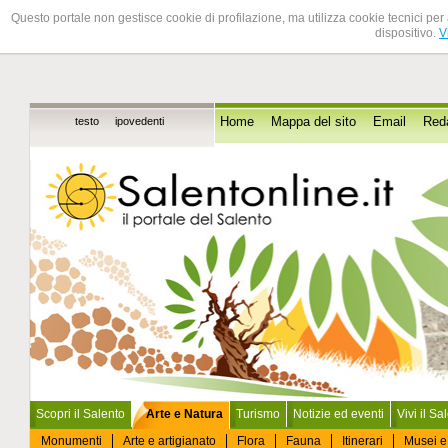
Questo portale non gestisce cookie di profilazione, ma utilizza cookie tecnici per 
dispositivo.
V
testo
ipovedenti
Home
Mappa del sito
Email
Red
Scopri il Salento
Arte e Natura
Turismo
Notizie ed eventi
Vivi il Sa
Monumenti
Arte e artigianato
Flora
Fauna
Itinerari
Musei e