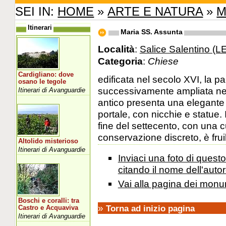
SEI IN:
HOME
»
ARTE E NATURA
»
M
Itinerari
Maria SS. Assunta
Località
:
Salice Salentino (L
Categoria
:
Chiese
Cardigliano: dove
edificata nel secolo XVI, la pa
osano le tegole
successivamente ampliata nel
Itinerari di Avanguardie
antico presenta una elegante f
portale, con nicchie e statue.
fine del settecento, con una c
conservazione discreto, è fruib
Altolido misterioso
Itinerari di Avanguardie
Inviaci una foto di ques
citando il nome dell'autor
Vai alla pagina dei monu
Boschi e coralli: tra
»
Torna ad inizio pagina
Castro e Acquaviva
Itinerari di Avanguardie