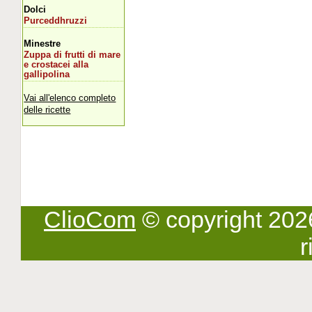
Dolci
Purceddhruzzi
Minestre
Zuppa di frutti di mare
e crostacei alla
gallipolina
Vai all'elenco completo
delle ricette
ClioCom
© copyright 2026 -
r