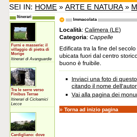
SEI IN:
HOME
»
ARTE E NATURA
»
M
Itinerari
Immacolata
Località
:
Calimera (LE)
Categoria
:
Cappelle
Furni e masserie: il
Edificata tra la fine del secolo 
villaggio di pietra di
Morige
ubicata fuori dal centro stori
Itinerari di Avanguardie
buono è fruibile.
Inviaci una foto di ques
citando il nome dell'autor
Tra le serre verso
Vai alla pagina dei monu
Finibus Terrae
Itinerari di Cicloamici
Lecce
»
Torna ad inizio pagina
Cardigliano: dove