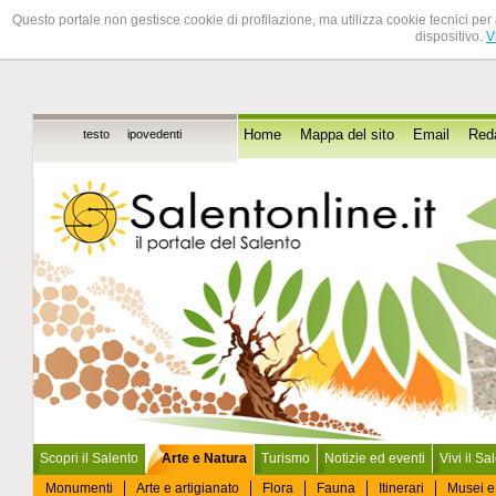
Questo portale non gestisce cookie di profilazione, ma utilizza cookie tecnici per 
dispositivo.
V
testo
ipovedenti
Home
Mappa del sito
Email
Red
Scopri il Salento
Arte e Natura
Turismo
Notizie ed eventi
Vivi il Sa
Monumenti
Arte e artigianato
Flora
Fauna
Itinerari
Musei e