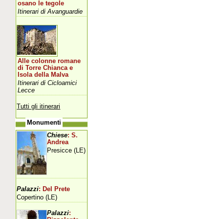
osano le tegole
Itinerari di Avanguardie
Alle colonne romane
di Torre Chianca e
Isola della Malva
Itinerari di Cicloamici
Lecce
Tutti gli itinerari
Monumenti
Chiese
: S.
Andrea
Presicce (LE)
Palazzi
: Del Prete
Copertino (LE)
Palazzi
: