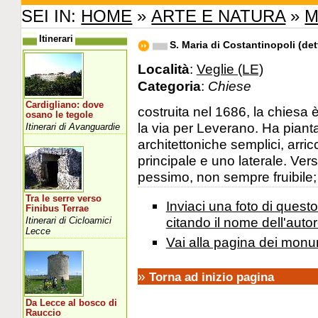
SEI IN:
HOME
»
ARTE E NATURA
»
M
Itinerari
S. Maria di Costantinopoli (dett
Località
:
Veglie (LE)
Categoria
:
Chiese
Cardigliano: dove
costruita nel 1686, la chiesa 
osano le tegole
la via per Leverano. Ha piant
Itinerari di Avanguardie
architettoniche semplici, arric
principale e uno laterale. Ver
pessimo, non sempre fruibile; 
Tra le serre verso
Inviaci una foto di ques
Finibus Terrae
citando il nome dell'autor
Itinerari di Cicloamici
Lecce
Vai alla pagina dei monu
»
Torna ad inizio pagina
Da Lecce al bosco di
Rauccio