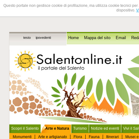
Questo portale non gestisce cookie di profilazione, ma utilizza cookie tecnici per 
dispositivo.
V
testo
ipovedenti
Home
Mappa del sito
Email
Red
Scopri il Salento
Arte e Natura
Turismo
Notizie ed eventi
Vivi il Sa
Monumenti
Arte e artigianato
Flora
Fauna
Itinerari
Musei e