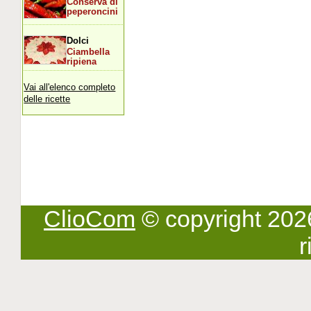
Conserva di
peperoncini
Dolci
Ciambella
ripiena
Vai all'elenco completo
delle ricette
ClioCom
© copyright 2026 -
r