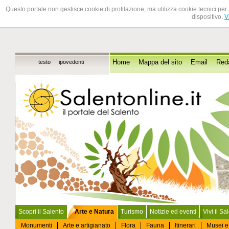
Questo portale non gestisce cookie di profilazione, ma utilizza cookie tecnici per 
dispositivo.
V
testo
ipovedenti
Home
Mappa del sito
Email
Red
Scopri il Salento
Arte e Natura
Turismo
Notizie ed eventi
Vivi il Sa
Monumenti
Arte e artigianato
Flora
Fauna
Itinerari
Musei e