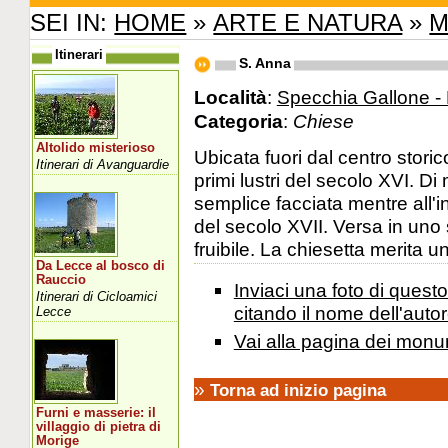
SEI IN:
HOME
»
ARTE E NATURA
»
M
Itinerari
S. Anna
Località
:
Specchia Gallone - 
Categoria
:
Chiese
Altolido misterioso
Ubicata fuori dal centro storic
Itinerari di Avanguardie
primi lustri del secolo XVI. D
semplice facciata mentre all'i
del secolo XVII. Versa in uno
fruibile. La chiesetta merita u
Da Lecce al bosco di
Rauccio
Inviaci una foto di ques
Itinerari di Cicloamici
citando il nome dell'autor
Lecce
Vai alla pagina dei monu
»
Torna ad inizio pagina
Furni e masserie: il
villaggio di pietra di
Morige