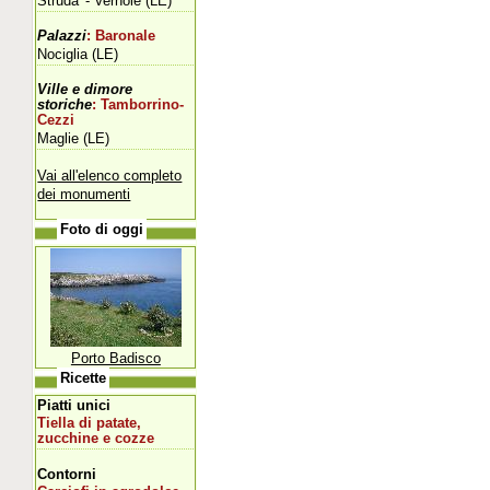
Struda' - Vernole (LE)
Palazzi
: Baronale
Nociglia (LE)
Ville e dimore
storiche
: Tamborrino-
Cezzi
Maglie (LE)
Vai all'elenco completo
dei monumenti
Foto di oggi
Porto Badisco
Ricette
Piatti unici
Tiella di patate,
zucchine e cozze
Contorni