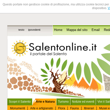
Questo portale non gestisce cookie di profilazione, ma utilizza cookie tecnici per 
dispositivo.
V
testo
ipovedenti
Home
Mappa del sito
Email
Red
Scopri il Salento
Arte e Natura
Turismo
Notizie ed eventi
Vivi il Sa
Monumenti
Arte e artigianato
Flora
Fauna
Itinerari
Musei e