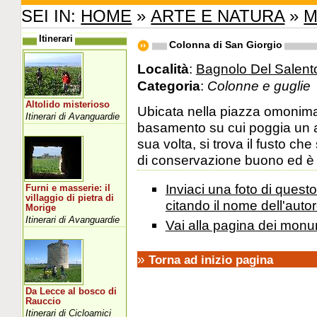
SEI IN:
HOME
»
ARTE E NATURA
»
M
Itinerari
Colonna di San Giorgio
Località
:
Bagnolo Del Salent
Categoria
:
Colonne e guglie
Altolido misterioso
Ubicata nella piazza omonima
Itinerari di Avanguardie
basamento su cui poggia un a
sua volta, si trova il fusto ch
di conservazione buono ed è v
Inviaci una foto di ques
Furni e masserie: il
villaggio di pietra di
citando il nome dell'autor
Morige
Itinerari di Avanguardie
Vai alla pagina dei monu
»
Torna ad inizio pagina
Da Lecce al bosco di
Rauccio
Itinerari di Cicloamici