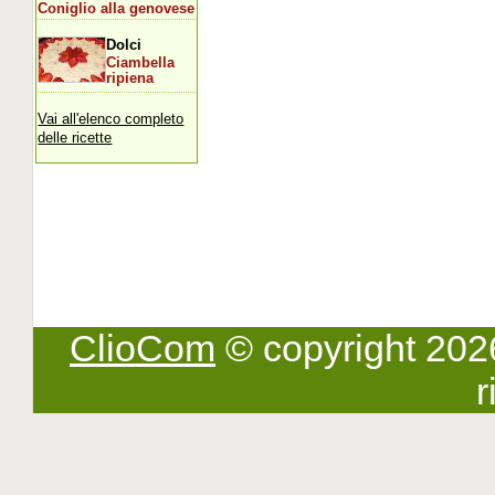
Coniglio alla genovese
Dolci
Ciambella
ripiena
Vai all'elenco completo
delle ricette
ClioCom
© copyright 2026 -
r