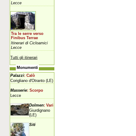
Lecce
Tra le serre verso
Finibus Terrae
Itinerari di Cicloamici
Lecce
Tutti gli itinerari
Monumenti
Palazzi
: Calò
Corigliano d'Otranto (LE)
Masserie
: Scorpo
Lecce
Dolmen
: Vari
Giurdignano
(LE)
Siti