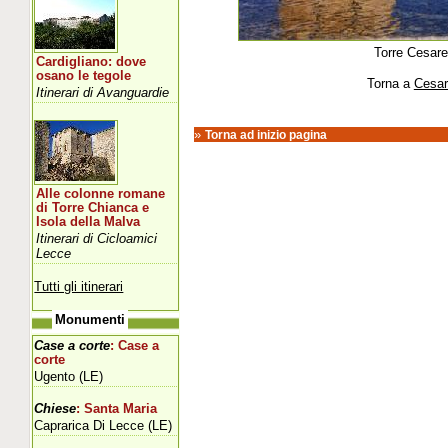
Torre Cesar
Cardigliano: dove
osano le tegole
Torna a
Cesa
Itinerari di Avanguardie
»
Torna ad inizio pagina
Alle colonne romane
di Torre Chianca e
Isola della Malva
Itinerari di Cicloamici
Lecce
Tutti gli itinerari
Monumenti
Case a corte
: Case a
corte
Ugento (LE)
Chiese
: Santa Maria
Caprarica Di Lecce (LE)