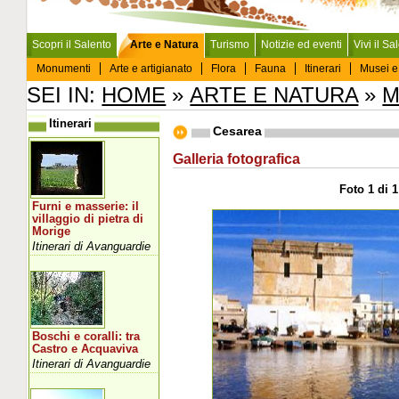
Scopri il Salento
Arte e Natura
Turismo
Notizie ed eventi
Vivi il Sa
Monumenti
Arte e artigianato
Flora
Fauna
Itinerari
Musei e
SEI IN:
HOME
»
ARTE E NATURA
»
M
Itinerari
Cesarea
Galleria fotografica
Foto 1 di 1
Furni e masserie: il
villaggio di pietra di
Morige
Itinerari di Avanguardie
Boschi e coralli: tra
Castro e Acquaviva
Itinerari di Avanguardie